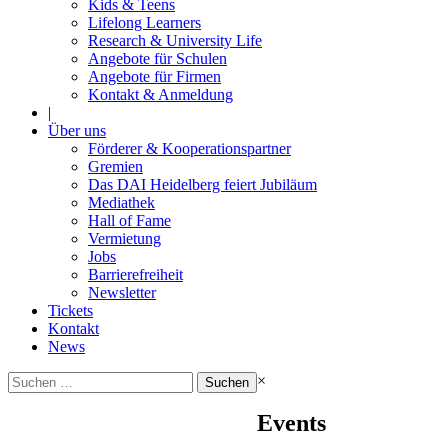
Kids & Teens
Lifelong Learners
Research & University Life
Angebote für Schulen
Angebote für Firmen
Kontakt & Anmeldung
|
Über uns
Förderer & Kooperationspartner
Gremien
Das DAI Heidelberg feiert Jubiläum
Mediathek
Hall of Fame
Vermietung
Jobs
Barrierefreiheit
Newsletter
Tickets
Kontakt
News
Suchen
×
nach:
Events