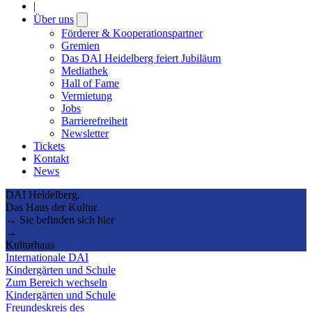
|
Über uns
Open
submenu
Förderer & Kooperationspartner
Gremien
Das DAI Heidelberg feiert Jubiläum
Mediathek
Hall of Fame
Vermietung
Jobs
Barrierefreiheit
Newsletter
Tickets
Kontakt
News
DAI Heidelberg.
Das Haus der Kultur.
→ Sie befinden sich hier
→
Kulturhaus
Internationale DAI
Kindergärten und Schule
Zum Bereich wechseln
Kindergärten und Schule
Freundeskreis des