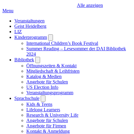
Alle anzeigen
Menu
Veranstaltungen
Geist Heidelberg
LIZ
Kinderprogramm
Open
submenu
International Children’s Book Festival
Summer Reading – Lesesommer der DAI Bibliothek
2024
Bibliothek
Open
submenu
Öffnungszeiten & Kontakt
Mitgliedschaft & Leihfristen
Katalog & Medien
Angebote für Schulen
US Election Info
Veranstaltungsprogramm
Sprachschule
Open
submenu
Kids & Teens
Lifelong Learners
Research & University Life
Angebote für Schulen
Angebote für Firmen
Kontakt & Anmeldung