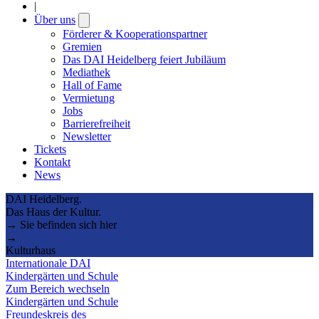
|
Über uns
Open
submenu
Förderer & Kooperationspartner
Gremien
Das DAI Heidelberg feiert Jubiläum
Mediathek
Hall of Fame
Vermietung
Jobs
Barrierefreiheit
Newsletter
Tickets
Kontakt
News
DAI Heidelberg.
Das Haus der Kultur.
→ Sie befinden sich hier
→
Kulturhaus
Internationale DAI
Kindergärten und Schule
Zum Bereich wechseln
Kindergärten und Schule
Freundeskreis des