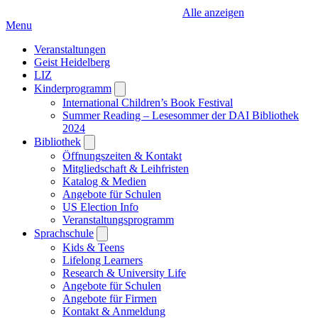
Alle anzeigen
Menu
Veranstaltungen
Geist Heidelberg
LIZ
Kinderprogramm
Open
submenu
International Children’s Book Festival
Summer Reading – Lesesommer der DAI Bibliothek
2024
Bibliothek
Open
submenu
Öffnungszeiten & Kontakt
Mitgliedschaft & Leihfristen
Katalog & Medien
Angebote für Schulen
US Election Info
Veranstaltungsprogramm
Sprachschule
Open
submenu
Kids & Teens
Lifelong Learners
Research & University Life
Angebote für Schulen
Angebote für Firmen
Kontakt & Anmeldung