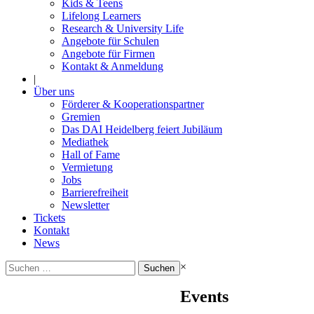
Kids & Teens
Lifelong Learners
Research & University Life
Angebote für Schulen
Angebote für Firmen
Kontakt & Anmeldung
|
Über uns
Förderer & Kooperationspartner
Gremien
Das DAI Heidelberg feiert Jubiläum
Mediathek
Hall of Fame
Vermietung
Jobs
Barrierefreiheit
Newsletter
Tickets
Kontakt
News
Suchen
×
nach:
Events