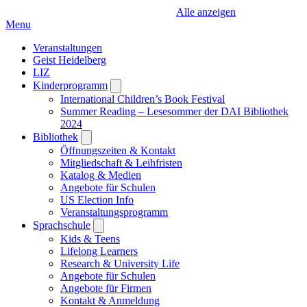
Alle anzeigen
Menu
Veranstaltungen
Geist Heidelberg
LIZ
Kinderprogramm
Open
submenu
International Children’s Book Festival
Summer Reading – Lesesommer der DAI Bibliothek
2024
Bibliothek
Open
submenu
Öffnungszeiten & Kontakt
Mitgliedschaft & Leihfristen
Katalog & Medien
Angebote für Schulen
US Election Info
Veranstaltungsprogramm
Sprachschule
Open
submenu
Kids & Teens
Lifelong Learners
Research & University Life
Angebote für Schulen
Angebote für Firmen
Kontakt & Anmeldung