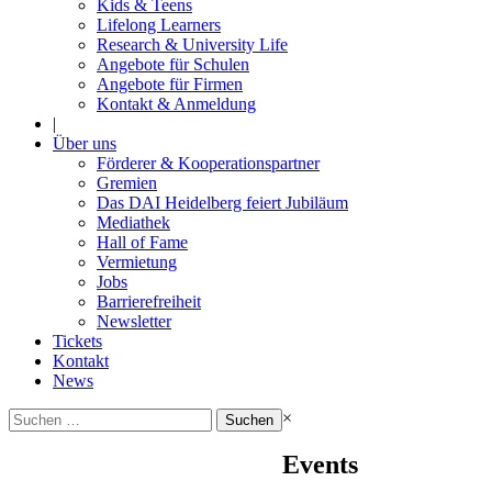
Kids & Teens
Lifelong Learners
Research & University Life
Angebote für Schulen
Angebote für Firmen
Kontakt & Anmeldung
|
Über uns
Förderer & Kooperationspartner
Gremien
Das DAI Heidelberg feiert Jubiläum
Mediathek
Hall of Fame
Vermietung
Jobs
Barrierefreiheit
Newsletter
Tickets
Kontakt
News
Suchen
×
nach:
Events