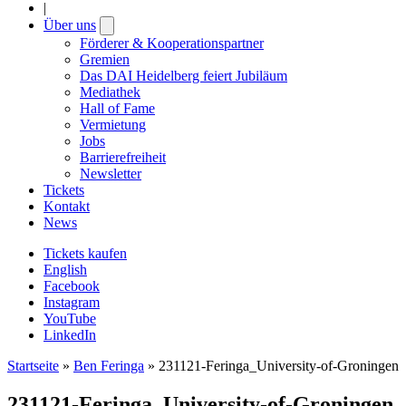
|
Über uns
Open
submenu
Förderer & Kooperationspartner
Gremien
Das DAI Heidelberg feiert Jubiläum
Mediathek
Hall of Fame
Vermietung
Jobs
Barrierefreiheit
Newsletter
Tickets
Kontakt
News
Tickets kaufen
English
Facebook
Instagram
YouTube
LinkedIn
Startseite
»
Ben Feringa
»
231121-Feringa_University-of-Groningen
231121-Feringa_University-of-Groningen