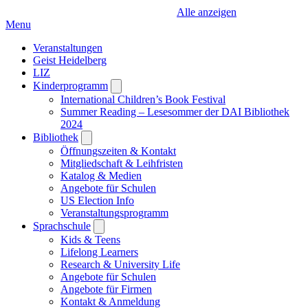
Alle anzeigen
Menu
Veranstaltungen
Geist Heidelberg
LIZ
Kinderprogramm
Open
submenu
International Children’s Book Festival
Summer Reading – Lesesommer der DAI Bibliothek
2024
Bibliothek
Open
submenu
Öffnungszeiten & Kontakt
Mitgliedschaft & Leihfristen
Katalog & Medien
Angebote für Schulen
US Election Info
Veranstaltungsprogramm
Sprachschule
Open
submenu
Kids & Teens
Lifelong Learners
Research & University Life
Angebote für Schulen
Angebote für Firmen
Kontakt & Anmeldung