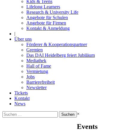
Kids & Teens
Lifelong Learners
Research & University Life
Angebote für Schulen
Angebote für Firmen
Kontakt & Anmeldung
|
Über uns
Förderer & Kooperationspartner
Gremien
Das DAI Heidelberg feiert Jubiläum
Mediathek
Hall of Fame
Vermietung
Jobs
Barrierefreiheit
Newsletter
Tickets
Kontakt
News
Suchen
×
nach:
Events