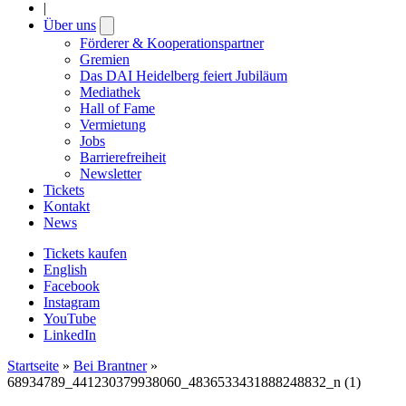
|
Über uns
Open
submenu
Förderer & Kooperationspartner
Gremien
Das DAI Heidelberg feiert Jubiläum
Mediathek
Hall of Fame
Vermietung
Jobs
Barrierefreiheit
Newsletter
Tickets
Kontakt
News
Tickets kaufen
English
Facebook
Instagram
YouTube
LinkedIn
Startseite
»
Bei Brantner
»
68934789_441230379938060_4836533431888248832_n (1)