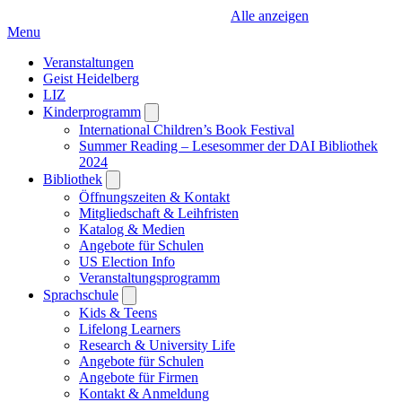
Alle anzeigen
Menu
Veranstaltungen
Geist Heidelberg
LIZ
Kinderprogramm
Open
submenu
International Children’s Book Festival
Summer Reading – Lesesommer der DAI Bibliothek
2024
Bibliothek
Open
submenu
Öffnungszeiten & Kontakt
Mitgliedschaft & Leihfristen
Katalog & Medien
Angebote für Schulen
US Election Info
Veranstaltungsprogramm
Sprachschule
Open
submenu
Kids & Teens
Lifelong Learners
Research & University Life
Angebote für Schulen
Angebote für Firmen
Kontakt & Anmeldung