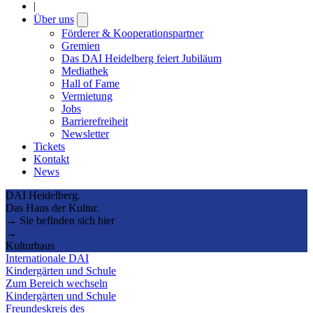
|
Über uns
Open
submenu
Förderer & Kooperationspartner
Gremien
Das DAI Heidelberg feiert Jubiläum
Mediathek
Hall of Fame
Vermietung
Jobs
Barrierefreiheit
Newsletter
Tickets
Kontakt
News
DAI Heidelberg.
Das Haus der Kultur.
→ Sie befinden sich hier
→
Kulturhaus
Internationale DAI
Kindergärten und Schule
Zum Bereich wechseln
Kindergärten und Schule
Freundeskreis des