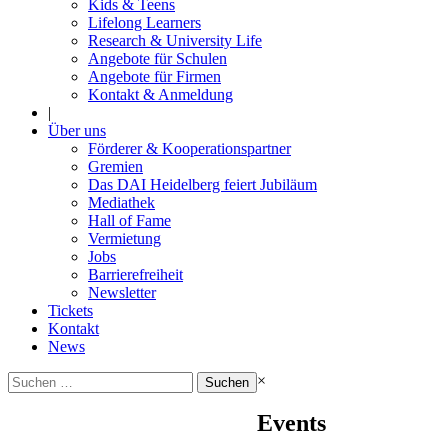
Kids & Teens
Lifelong Learners
Research & University Life
Angebote für Schulen
Angebote für Firmen
Kontakt & Anmeldung
|
Über uns
Förderer & Kooperationspartner
Gremien
Das DAI Heidelberg feiert Jubiläum
Mediathek
Hall of Fame
Vermietung
Jobs
Barrierefreiheit
Newsletter
Tickets
Kontakt
News
Suchen
×
nach:
Events