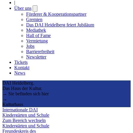
|
Über uns
Open
submenu
Förderer & Kooperationspartner
Gremien
Das DAI Heidelberg feiert Jubiläum
Mediathek
Hall of Fame
Vermietung
Jobs
Barrierefreiheit
Newsletter
Tickets
Kontakt
News
DAI Heidelberg.
Das Haus der Kultur.
→ Sie befinden sich hier
→
Kulturhaus
Internationale DAI
Kindergärten und Schule
Zum Bereich wechseln
Kindergärten und Schule
Freundeskreis des