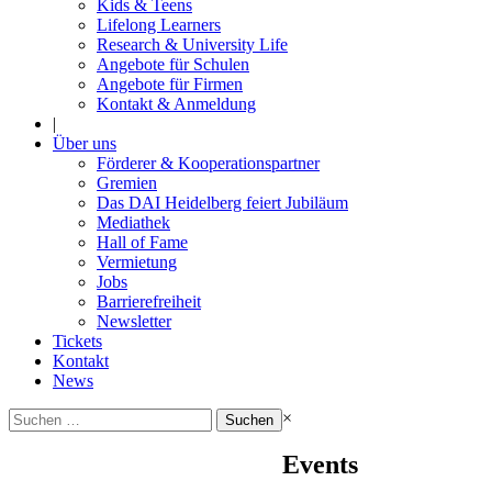
Kids & Teens
Lifelong Learners
Research & University Life
Angebote für Schulen
Angebote für Firmen
Kontakt & Anmeldung
|
Über uns
Förderer & Kooperationspartner
Gremien
Das DAI Heidelberg feiert Jubiläum
Mediathek
Hall of Fame
Vermietung
Jobs
Barrierefreiheit
Newsletter
Tickets
Kontakt
News
Suchen
×
nach:
Events