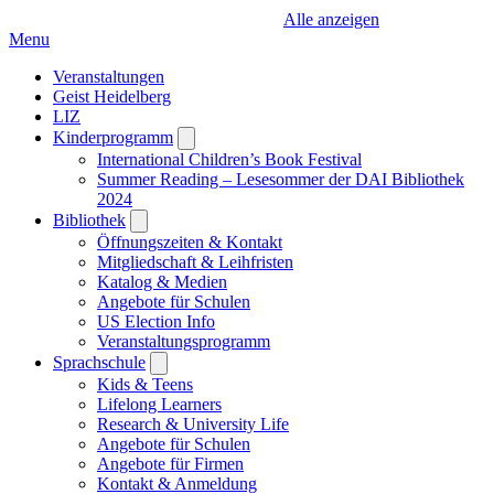
Alle anzeigen
Menu
Veranstaltungen
Geist Heidelberg
LIZ
Kinderprogramm
Open
submenu
International Children’s Book Festival
Summer Reading – Lesesommer der DAI Bibliothek
2024
Bibliothek
Open
submenu
Öffnungszeiten & Kontakt
Mitgliedschaft & Leihfristen
Katalog & Medien
Angebote für Schulen
US Election Info
Veranstaltungsprogramm
Sprachschule
Open
submenu
Kids & Teens
Lifelong Learners
Research & University Life
Angebote für Schulen
Angebote für Firmen
Kontakt & Anmeldung