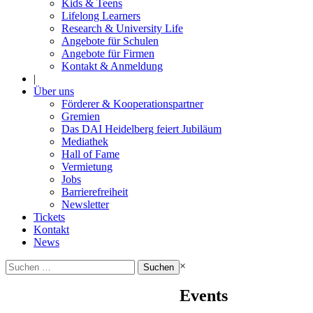
Kids & Teens
Lifelong Learners
Research & University Life
Angebote für Schulen
Angebote für Firmen
Kontakt & Anmeldung
|
Über uns
Förderer & Kooperationspartner
Gremien
Das DAI Heidelberg feiert Jubiläum
Mediathek
Hall of Fame
Vermietung
Jobs
Barrierefreiheit
Newsletter
Tickets
Kontakt
News
Suchen
×
nach:
Events