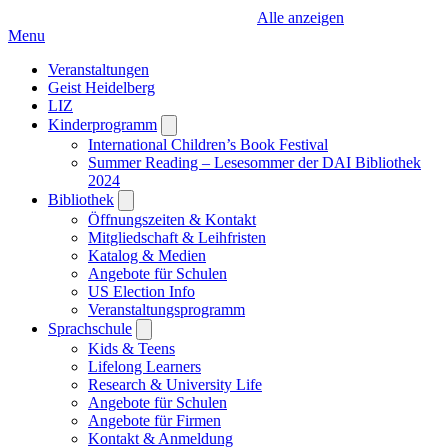
Alle anzeigen
Menu
Veranstaltungen
Geist Heidelberg
LIZ
Kinderprogramm
Open
submenu
International Children’s Book Festival
Summer Reading – Lesesommer der DAI Bibliothek
2024
Bibliothek
Open
submenu
Öffnungszeiten & Kontakt
Mitgliedschaft & Leihfristen
Katalog & Medien
Angebote für Schulen
US Election Info
Veranstaltungsprogramm
Sprachschule
Open
submenu
Kids & Teens
Lifelong Learners
Research & University Life
Angebote für Schulen
Angebote für Firmen
Kontakt & Anmeldung