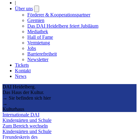
|
Über uns
Open
submenu
Förderer & Kooperationspartner
Gremien
Das DAI Heidelberg feiert Jubiläum
Mediathek
Hall of Fame
Vermietung
Jobs
Barrierefreiheit
Newsletter
Tickets
Kontakt
News
DAI Heidelberg.
Das Haus der Kultur.
→ Sie befinden sich hier
→
Kulturhaus
Internationale DAI
Kindergärten und Schule
Zum Bereich wechseln
Kindergärten und Schule
Freundeskreis des