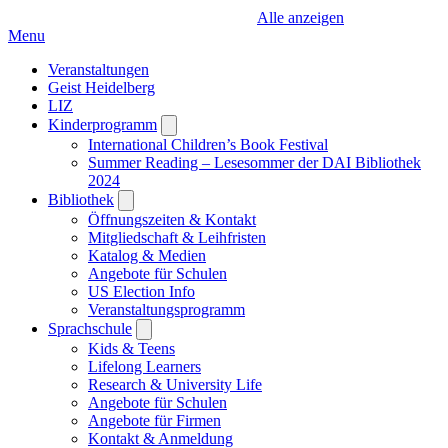
Alle anzeigen
Menu
Veranstaltungen
Geist Heidelberg
LIZ
Kinderprogramm
Open
submenu
International Children’s Book Festival
Summer Reading – Lesesommer der DAI Bibliothek
2024
Bibliothek
Open
submenu
Öffnungszeiten & Kontakt
Mitgliedschaft & Leihfristen
Katalog & Medien
Angebote für Schulen
US Election Info
Veranstaltungsprogramm
Sprachschule
Open
submenu
Kids & Teens
Lifelong Learners
Research & University Life
Angebote für Schulen
Angebote für Firmen
Kontakt & Anmeldung