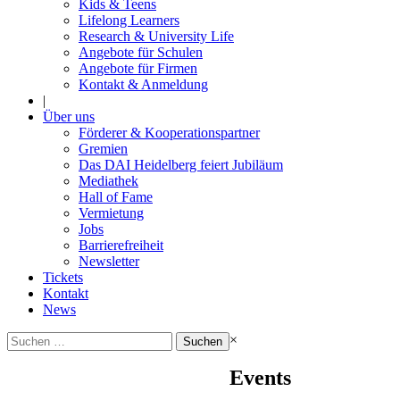
Kids & Teens
Lifelong Learners
Research & University Life
Angebote für Schulen
Angebote für Firmen
Kontakt & Anmeldung
|
Über uns
Förderer & Kooperationspartner
Gremien
Das DAI Heidelberg feiert Jubiläum
Mediathek
Hall of Fame
Vermietung
Jobs
Barrierefreiheit
Newsletter
Tickets
Kontakt
News
Suchen
×
nach:
Events