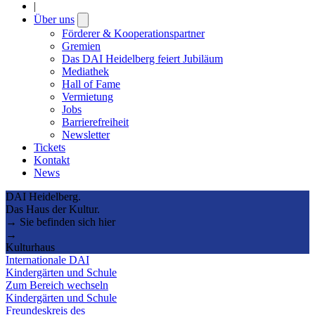
|
Über uns
Open
submenu
Förderer & Kooperationspartner
Gremien
Das DAI Heidelberg feiert Jubiläum
Mediathek
Hall of Fame
Vermietung
Jobs
Barrierefreiheit
Newsletter
Tickets
Kontakt
News
DAI Heidelberg.
Das Haus der Kultur.
→ Sie befinden sich hier
→
Kulturhaus
Internationale DAI
Kindergärten und Schule
Zum Bereich wechseln
Kindergärten und Schule
Freundeskreis des