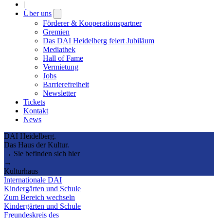
|
Über uns
Open
submenu
Förderer & Kooperationspartner
Gremien
Das DAI Heidelberg feiert Jubiläum
Mediathek
Hall of Fame
Vermietung
Jobs
Barrierefreiheit
Newsletter
Tickets
Kontakt
News
DAI Heidelberg.
Das Haus der Kultur.
→ Sie befinden sich hier
→
Kulturhaus
Internationale DAI
Kindergärten und Schule
Zum Bereich wechseln
Kindergärten und Schule
Freundeskreis des