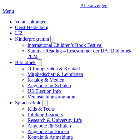
Alle anzeigen
Menu
Veranstaltungen
Geist Heidelberg
LIZ
Kinderprogramm
Open
submenu
International Children’s Book Festival
Summer Reading – Lesesommer der DAI Bibliothek
2024
Bibliothek
Open
submenu
Öffnungszeiten & Kontakt
Mitgliedschaft & Leihfristen
Katalog & Medien
Angebote für Schulen
US Election Info
Veranstaltungsprogramm
Sprachschule
Open
submenu
Kids & Teens
Lifelong Learners
Research & University Life
Angebote für Schulen
Angebote für Firmen
Kontakt & Anmeldung