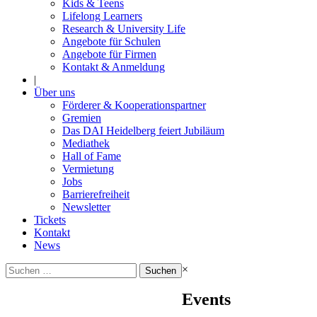
Kids & Teens
Lifelong Learners
Research & University Life
Angebote für Schulen
Angebote für Firmen
Kontakt & Anmeldung
|
Über uns
Förderer & Kooperationspartner
Gremien
Das DAI Heidelberg feiert Jubiläum
Mediathek
Hall of Fame
Vermietung
Jobs
Barrierefreiheit
Newsletter
Tickets
Kontakt
News
Suchen
×
nach:
Events