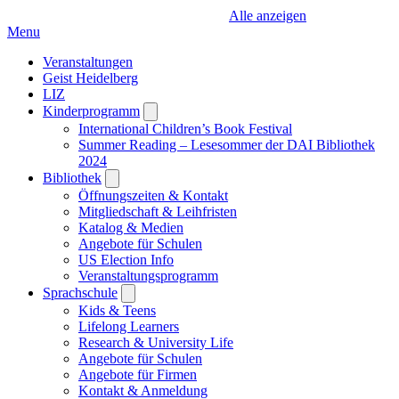
Alle anzeigen
Menu
Veranstaltungen
Geist Heidelberg
LIZ
Kinderprogramm
Open
submenu
International Children’s Book Festival
Summer Reading – Lesesommer der DAI Bibliothek
2024
Bibliothek
Open
submenu
Öffnungszeiten & Kontakt
Mitgliedschaft & Leihfristen
Katalog & Medien
Angebote für Schulen
US Election Info
Veranstaltungsprogramm
Sprachschule
Open
submenu
Kids & Teens
Lifelong Learners
Research & University Life
Angebote für Schulen
Angebote für Firmen
Kontakt & Anmeldung