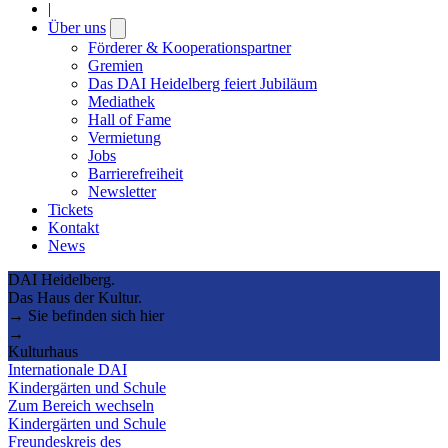
|
Über uns
Open
submenu
Förderer & Kooperationspartner
Gremien
Das DAI Heidelberg feiert Jubiläum
Mediathek
Hall of Fame
Vermietung
Jobs
Barrierefreiheit
Newsletter
Tickets
Kontakt
News
DAI Heidelberg.
Das Haus der Kultur.
→ Sie befinden sich hier
→
Kulturhaus
Internationale DAI
Kindergärten und Schule
Zum Bereich wechseln
Kindergärten und Schule
Freundeskreis des