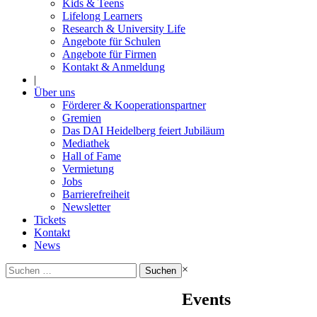
Kids & Teens
Lifelong Learners
Research & University Life
Angebote für Schulen
Angebote für Firmen
Kontakt & Anmeldung
|
Über uns
Förderer & Kooperationspartner
Gremien
Das DAI Heidelberg feiert Jubiläum
Mediathek
Hall of Fame
Vermietung
Jobs
Barrierefreiheit
Newsletter
Tickets
Kontakt
News
Suchen
×
nach:
Events