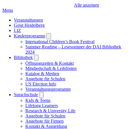
Alle anzeigen
Menu
Veranstaltungen
Geist Heidelberg
LIZ
Kinderprogramm
Open
submenu
International Children’s Book Festival
Summer Reading – Lesesommer der DAI Bibliothek
2024
Bibliothek
Open
submenu
Öffnungszeiten & Kontakt
Mitgliedschaft & Leihfristen
Katalog & Medien
Angebote für Schulen
US Election Info
Veranstaltungsprogramm
Sprachschule
Open
submenu
Kids & Teens
Lifelong Learners
Research & University Life
Angebote für Schulen
Angebote für Firmen
Kontakt & Anmeldung