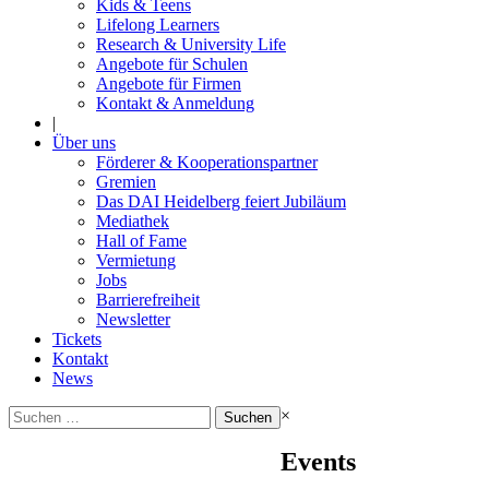
Kids & Teens
Lifelong Learners
Research & University Life
Angebote für Schulen
Angebote für Firmen
Kontakt & Anmeldung
|
Über uns
Förderer & Kooperationspartner
Gremien
Das DAI Heidelberg feiert Jubiläum
Mediathek
Hall of Fame
Vermietung
Jobs
Barrierefreiheit
Newsletter
Tickets
Kontakt
News
Suchen
×
nach:
Events