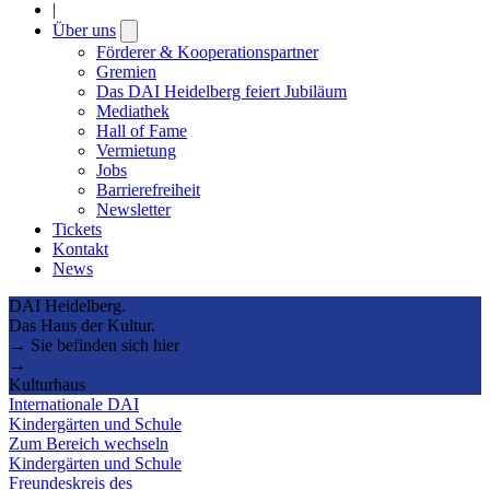
|
Über uns
Open
submenu
Förderer & Kooperationspartner
Gremien
Das DAI Heidelberg feiert Jubiläum
Mediathek
Hall of Fame
Vermietung
Jobs
Barrierefreiheit
Newsletter
Tickets
Kontakt
News
DAI Heidelberg.
Das Haus der Kultur.
→ Sie befinden sich hier
→
Kulturhaus
Internationale DAI
Kindergärten und Schule
Zum Bereich wechseln
Kindergärten und Schule
Freundeskreis des