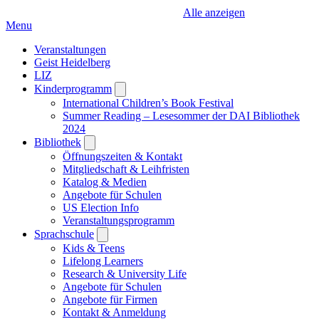
Alle anzeigen
Menu
Veranstaltungen
Geist Heidelberg
LIZ
Kinderprogramm
Open
submenu
International Children’s Book Festival
Summer Reading – Lesesommer der DAI Bibliothek
2024
Bibliothek
Open
submenu
Öffnungszeiten & Kontakt
Mitgliedschaft & Leihfristen
Katalog & Medien
Angebote für Schulen
US Election Info
Veranstaltungsprogramm
Sprachschule
Open
submenu
Kids & Teens
Lifelong Learners
Research & University Life
Angebote für Schulen
Angebote für Firmen
Kontakt & Anmeldung