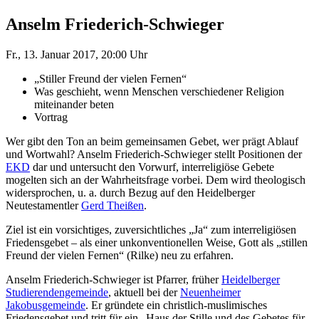
Anselm Friederich-Schwieger
Fr., 13. Januar 2017, 20:00 Uhr
„Stiller Freund der vielen Fernen“
Was geschieht, wenn Menschen verschiedener Religion
miteinander beten
Vortrag
Wer gibt den Ton an beim gemeinsamen Gebet, wer prägt Ablauf
und Wortwahl? Anselm Friederich-Schwieger stellt Positionen der
EKD
dar und untersucht den Vorwurf, interreligiöse Gebete
mogelten sich an der Wahrheitsfrage vorbei. Dem wird theologisch
widersprochen, u. a. durch Bezug auf den Heidelberger
Neutestamentler
Gerd Theißen
.
Ziel ist ein vorsichtiges, zuversichtliches „Ja“ zum interreligiösen
Friedensgebet – als einer unkonventionellen Weise, Gott als „stillen
Freund der vielen Fernen“ (Rilke) neu zu erfahren.
Anselm Friederich-Schwieger ist Pfarrer, früher
Heidelberger
Studierendengemeinde
, aktuell bei der
Neuenheimer
Jakobusgemeinde
. Er gründete ein christlich-muslimisches
Friedensgebet und tritt für ein „Haus der Stille und des Gebetes für