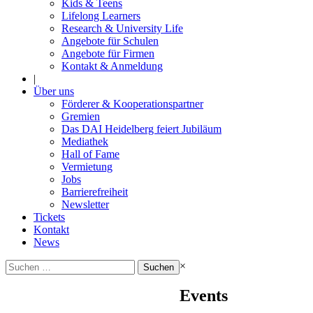
Kids & Teens
Lifelong Learners
Research & University Life
Angebote für Schulen
Angebote für Firmen
Kontakt & Anmeldung
|
Über uns
Förderer & Kooperationspartner
Gremien
Das DAI Heidelberg feiert Jubiläum
Mediathek
Hall of Fame
Vermietung
Jobs
Barrierefreiheit
Newsletter
Tickets
Kontakt
News
Suchen
×
nach:
Events