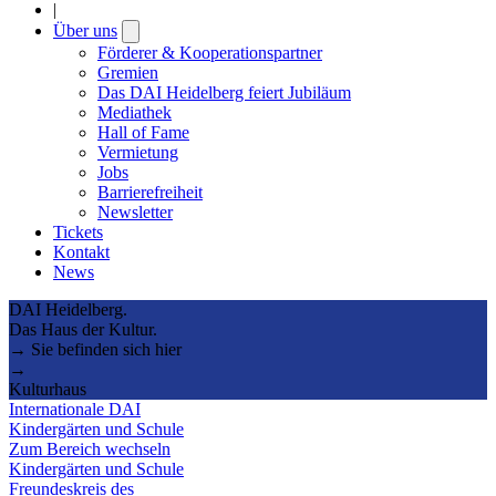
|
Über uns
Open
submenu
Förderer & Kooperationspartner
Gremien
Das DAI Heidelberg feiert Jubiläum
Mediathek
Hall of Fame
Vermietung
Jobs
Barrierefreiheit
Newsletter
Tickets
Kontakt
News
DAI Heidelberg.
Das Haus der Kultur.
→ Sie befinden sich hier
→
Kulturhaus
Internationale DAI
Kindergärten und Schule
Zum Bereich wechseln
Kindergärten und Schule
Freundeskreis des