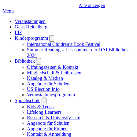
Alle anzeigen
Menu
Veranstaltungen
Geist Heidelberg
LIZ
Kinderprogramm
Open
submenu
International Children’s Book Festival
Summer Reading – Lesesommer der DAI Bibliothek
2024
Bibliothek
Open
submenu
Öffnungszeiten & Kontakt
Mitgliedschaft & Leihfristen
Katalog & Medien
Angebote für Schulen
US Election Info
Veranstaltungsprogramm
Sprachschule
Open
submenu
Kids & Teens
Lifelong Learners
Research & University Life
Angebote für Schulen
Angebote für Firmen
Kontakt & Anmeldung