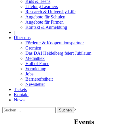
Kids & Teens
Lifelong Learners
Research & University Life
Angebote für Schulen
Angebote für Firmen
Kontakt & Anmeldung
|
Über uns
Förderer & Kooperationspartner
Gremien
Das DAI Heidelberg feiert Jubiläum
Mediathek
Hall of Fame
Vermietung
Jobs
Barrierefreiheit
Newsletter
Tickets
Kontakt
News
Suchen
×
nach:
Events