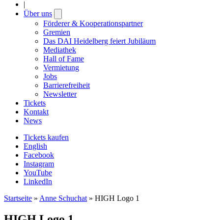
|
Über uns
Open
submenu
Förderer & Kooperationspartner
Gremien
Das DAI Heidelberg feiert Jubiläum
Mediathek
Hall of Fame
Vermietung
Jobs
Barrierefreiheit
Newsletter
Tickets
Kontakt
News
Tickets kaufen
English
Facebook
Instagram
YouTube
LinkedIn
Startseite
»
Anne Schuchat
»
HIGH Logo 1
HIGH Logo 1