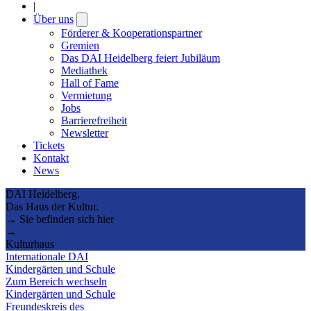
|
Über uns
Open
submenu
Förderer & Kooperationspartner
Gremien
Das DAI Heidelberg feiert Jubiläum
Mediathek
Hall of Fame
Vermietung
Jobs
Barrierefreiheit
Newsletter
Tickets
Kontakt
News
DAI Heidelberg.
Das Haus der Kultur.
→ Sie befinden sich hier
→
Kulturhaus
Internationale DAI
Kindergärten und Schule
Zum Bereich wechseln
Kindergärten und Schule
Freundeskreis des