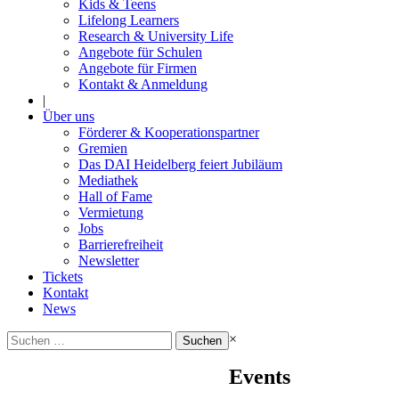
Kids & Teens
Lifelong Learners
Research & University Life
Angebote für Schulen
Angebote für Firmen
Kontakt & Anmeldung
|
Über uns
Förderer & Kooperationspartner
Gremien
Das DAI Heidelberg feiert Jubiläum
Mediathek
Hall of Fame
Vermietung
Jobs
Barrierefreiheit
Newsletter
Tickets
Kontakt
News
Suchen
×
nach:
Events