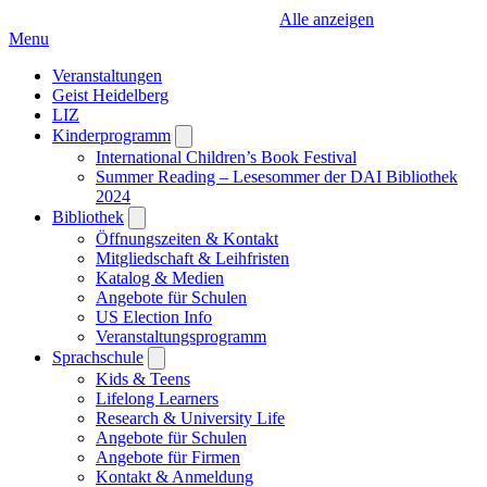
Alle anzeigen
Menu
Veranstaltungen
Geist Heidelberg
LIZ
Kinderprogramm
Open
submenu
International Children’s Book Festival
Summer Reading – Lesesommer der DAI Bibliothek
2024
Bibliothek
Open
submenu
Öffnungszeiten & Kontakt
Mitgliedschaft & Leihfristen
Katalog & Medien
Angebote für Schulen
US Election Info
Veranstaltungsprogramm
Sprachschule
Open
submenu
Kids & Teens
Lifelong Learners
Research & University Life
Angebote für Schulen
Angebote für Firmen
Kontakt & Anmeldung