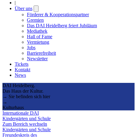
|
Über uns
Open
submenu
Förderer & Kooperationspartner
Gremien
Das DAI Heidelberg feiert Jubiläum
Mediathek
Hall of Fame
Vermietung
Jobs
Barrierefreiheit
Newsletter
Tickets
Kontakt
News
DAI Heidelberg.
Das Haus der Kultur.
→ Sie befinden sich hier
→
Kulturhaus
Internationale DAI
Kindergärten und Schule
Zum Bereich wechseln
Kindergärten und Schule
Freundeskreis des