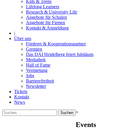
Kids & Teens
Lifelong Learners
Research & University Life
Angebote für Schulen
Angebote für Firmen
Kontakt & Anmeldung
|
Über uns
Förderer & Kooperationspartner
Gremien
Das DAI Heidelberg feiert Jubiläum
Mediathek
Hall of Fame
Vermietung
Jobs
Barrierefreiheit
Newsletter
Tickets
Kontakt
News
Suchen
×
nach:
Events