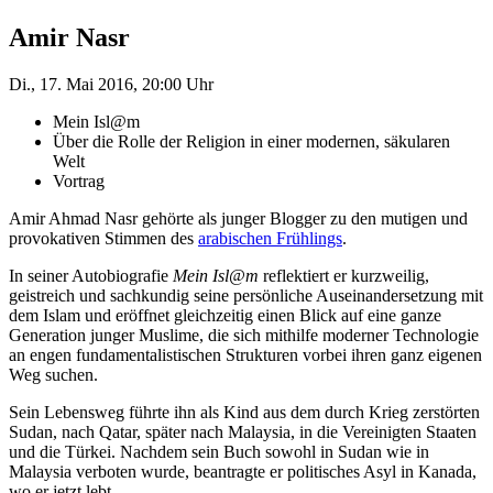
Amir Nasr
Di., 17. Mai 2016, 20:00 Uhr
Mein Isl@m
Über die Rolle der Religion in einer modernen, säkularen
Welt
Vortrag
Amir Ahmad Nasr gehörte als junger Blogger zu den mutigen und
provokativen Stimmen des
arabischen Frühlings
.
In seiner Autobiografie
Mein Isl@m
reflektiert er kurzweilig,
geistreich und sachkundig seine persönliche Auseinandersetzung mit
dem Islam und eröffnet gleichzeitig einen Blick auf eine ganze
Generation junger Muslime, die sich mithilfe moderner Technologie
an engen fundamentalistischen Strukturen vorbei ihren ganz eigenen
Weg suchen.
Sein Lebensweg führte ihn als Kind aus dem durch Krieg zerstörten
Sudan, nach Qatar, später nach Malaysia, in die Vereinigten Staaten
und die Türkei. Nachdem sein Buch sowohl in Sudan wie in
Malaysia verboten wurde, beantragte er politisches Asyl in Kanada,
wo er jetzt lebt.