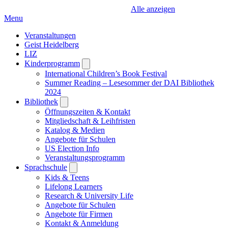
Alle anzeigen
Menu
Veranstaltungen
Geist Heidelberg
LIZ
Kinderprogramm
Open
submenu
International Children’s Book Festival
Summer Reading – Lesesommer der DAI Bibliothek
2024
Bibliothek
Open
submenu
Öffnungszeiten & Kontakt
Mitgliedschaft & Leihfristen
Katalog & Medien
Angebote für Schulen
US Election Info
Veranstaltungsprogramm
Sprachschule
Open
submenu
Kids & Teens
Lifelong Learners
Research & University Life
Angebote für Schulen
Angebote für Firmen
Kontakt & Anmeldung