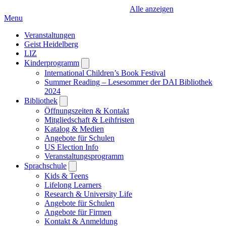
Alle anzeigen
Menu
Veranstaltungen
Geist Heidelberg
LIZ
Kinderprogramm
Open
submenu
International Children’s Book Festival
Summer Reading – Lesesommer der DAI Bibliothek
2024
Bibliothek
Open
submenu
Öffnungszeiten & Kontakt
Mitgliedschaft & Leihfristen
Katalog & Medien
Angebote für Schulen
US Election Info
Veranstaltungsprogramm
Sprachschule
Open
submenu
Kids & Teens
Lifelong Learners
Research & University Life
Angebote für Schulen
Angebote für Firmen
Kontakt & Anmeldung