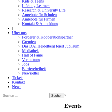
Kids & Teens
Lifelong Learners
Research & University Life
Angebote für Schulen
Angebote für Firmen
Kontakt & Anmeldung
|
Über uns
Förderer & Kooperationspartner
Gremien
Das DAI Heidelberg feiert Jubiläum
Mediathek
Hall of Fame
Vermietung
Jobs
Barrierefreiheit
Newsletter
Tickets
Kontakt
News
Suchen
×
nach:
Events