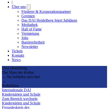
|
Über uns
Open
submenu
Förderer & Kooperationspartner
Gremien
Das DAI Heidelberg feiert Jubiläum
Mediathek
Hall of Fame
Vermietung
Jobs
Barrierefreiheit
Newsletter
Tickets
Kontakt
News
DAI Heidelberg.
Das Haus der Kultur.
→ Sie befinden sich hier
→
Kulturhaus
Internationale DAI
Kindergärten und Schule
Zum Bereich wechseln
Kindergärten und Schule
Freundeskreis des