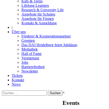
Kids & Teens
Lifelong Learners
Research & University Life
Angebote für Schulen
Angebote für Firmen
Kontakt & Anmeldung
|
Über uns
Förderer & Kooperationspartner
Gremien
Das DAI Heidelberg feiert Jubiläum
Mediathek
Hall of Fame
Vermietung
Jobs
Barrierefreiheit
Newsletter
Tickets
Kontakt
News
Suchen
×
nach:
Events