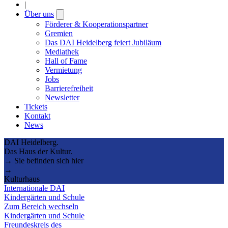
|
Über uns
Open
submenu
Förderer & Kooperationspartner
Gremien
Das DAI Heidelberg feiert Jubiläum
Mediathek
Hall of Fame
Vermietung
Jobs
Barrierefreiheit
Newsletter
Tickets
Kontakt
News
DAI Heidelberg.
Das Haus der Kultur.
→ Sie befinden sich hier
→
Kulturhaus
Internationale DAI
Kindergärten und Schule
Zum Bereich wechseln
Kindergärten und Schule
Freundeskreis des