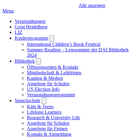
Alle anzeigen
Menu
Veranstaltungen
Geist Heidelberg
LIZ
Kinderprogramm
Open
submenu
International Children’s Book Festival
Summer Reading – Lesesommer der DAI Bibliothek
2024
Bibliothek
Open
submenu
Öffnungszeiten & Kontakt
Mitgliedschaft & Leihfristen
Katalog & Medien
Angebote für Schulen
US Election Info
Veranstaltungsprogramm
Sprachschule
Open
submenu
Kids & Teens
Lifelong Learners
Research & University Life
Angebote für Schulen
Angebote für Firmen
Kontakt & Anmeldung