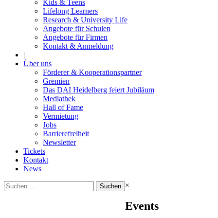
Kids & Teens
Lifelong Learners
Research & University Life
Angebote für Schulen
Angebote für Firmen
Kontakt & Anmeldung
|
Über uns
Förderer & Kooperationspartner
Gremien
Das DAI Heidelberg feiert Jubiläum
Mediathek
Hall of Fame
Vermietung
Jobs
Barrierefreiheit
Newsletter
Tickets
Kontakt
News
Suchen
×
nach:
Events