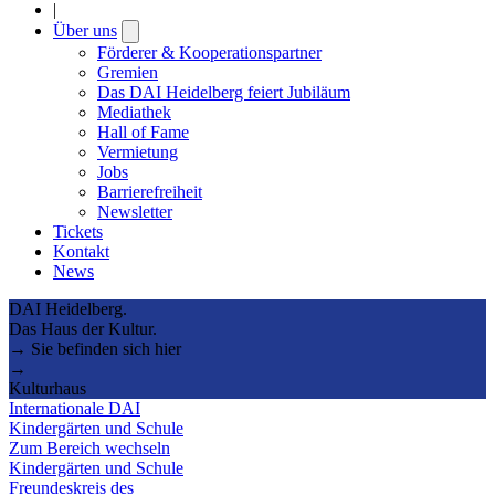
|
Über uns
Open
submenu
Förderer & Kooperationspartner
Gremien
Das DAI Heidelberg feiert Jubiläum
Mediathek
Hall of Fame
Vermietung
Jobs
Barrierefreiheit
Newsletter
Tickets
Kontakt
News
DAI Heidelberg.
Das Haus der Kultur.
→ Sie befinden sich hier
→
Kulturhaus
Internationale DAI
Kindergärten und Schule
Zum Bereich wechseln
Kindergärten und Schule
Freundeskreis des