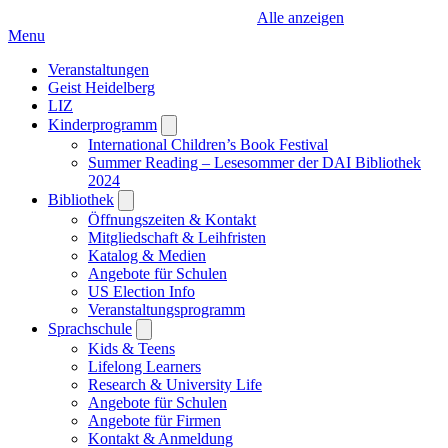
Alle anzeigen
Menu
Veranstaltungen
Geist Heidelberg
LIZ
Kinderprogramm
Open
submenu
International Children’s Book Festival
Summer Reading – Lesesommer der DAI Bibliothek
2024
Bibliothek
Open
submenu
Öffnungszeiten & Kontakt
Mitgliedschaft & Leihfristen
Katalog & Medien
Angebote für Schulen
US Election Info
Veranstaltungsprogramm
Sprachschule
Open
submenu
Kids & Teens
Lifelong Learners
Research & University Life
Angebote für Schulen
Angebote für Firmen
Kontakt & Anmeldung