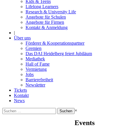
Kids & Teens
Lifelong Learners
Research & University Life
Angebote für Schulen
Angebote für Firmen
Kontakt & Anmeldung
|
Über uns
Förderer & Kooperationspartner
Gremien
Das DAI Heidelberg feiert Jubiläum
Mediathek
Hall of Fame
Vermietung
Jobs
Barrierefreiheit
Newsletter
Tickets
Kontakt
News
Suchen
×
nach:
Events