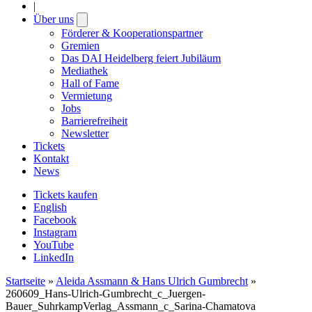
|
Über uns
Open
submenu
Förderer & Kooperationspartner
Gremien
Das DAI Heidelberg feiert Jubiläum
Mediathek
Hall of Fame
Vermietung
Jobs
Barrierefreiheit
Newsletter
Tickets
Kontakt
News
Tickets kaufen
English
Facebook
Instagram
YouTube
LinkedIn
Startseite
»
Aleida Assmann & Hans Ulrich Gumbrecht
»
260609_Hans-Ulrich-Gumbrecht_c_Juergen-
Bauer_SuhrkampVerlag_Assmann_c_Sarina-Chamatova