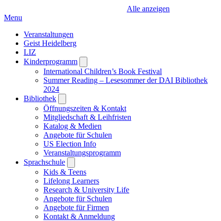
Alle anzeigen
Menu
Veranstaltungen
Geist Heidelberg
LIZ
Kinderprogramm
Open
submenu
International Children’s Book Festival
Summer Reading – Lesesommer der DAI Bibliothek
2024
Bibliothek
Open
submenu
Öffnungszeiten & Kontakt
Mitgliedschaft & Leihfristen
Katalog & Medien
Angebote für Schulen
US Election Info
Veranstaltungsprogramm
Sprachschule
Open
submenu
Kids & Teens
Lifelong Learners
Research & University Life
Angebote für Schulen
Angebote für Firmen
Kontakt & Anmeldung