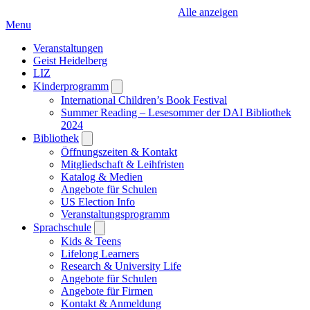
Alle anzeigen
Menu
Veranstaltungen
Geist Heidelberg
LIZ
Kinderprogramm
Open
submenu
International Children’s Book Festival
Summer Reading – Lesesommer der DAI Bibliothek
2024
Bibliothek
Open
submenu
Öffnungszeiten & Kontakt
Mitgliedschaft & Leihfristen
Katalog & Medien
Angebote für Schulen
US Election Info
Veranstaltungsprogramm
Sprachschule
Open
submenu
Kids & Teens
Lifelong Learners
Research & University Life
Angebote für Schulen
Angebote für Firmen
Kontakt & Anmeldung