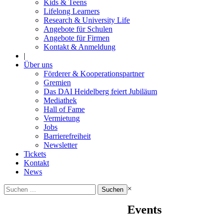
Kids & Teens
Lifelong Learners
Research & University Life
Angebote für Schulen
Angebote für Firmen
Kontakt & Anmeldung
|
Über uns
Förderer & Kooperationspartner
Gremien
Das DAI Heidelberg feiert Jubiläum
Mediathek
Hall of Fame
Vermietung
Jobs
Barrierefreiheit
Newsletter
Tickets
Kontakt
News
Suchen
×
nach:
Events