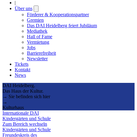
|
Über uns
Open
submenu
Förderer & Kooperationspartner
Gremien
Das DAI Heidelberg feiert Jubiläum
Mediathek
Hall of Fame
Vermietung
Jobs
Barrierefreiheit
Newsletter
Tickets
Kontakt
News
DAI Heidelberg.
Das Haus der Kultur.
→ Sie befinden sich hier
→
Kulturhaus
Internationale DAI
Kindergärten und Schule
Zum Bereich wechseln
Kindergärten und Schule
Freundeskreis des