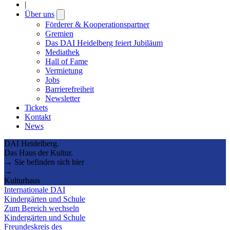
|
Über uns
Open
submenu
Förderer & Kooperationspartner
Gremien
Das DAI Heidelberg feiert Jubiläum
Mediathek
Hall of Fame
Vermietung
Jobs
Barrierefreiheit
Newsletter
Tickets
Kontakt
News
DAI Heidelberg.
Das Haus der Kultur.
→ Sie befinden sich hier
→
Kulturhaus
Internationale DAI
Kindergärten und Schule
Zum Bereich wechseln
Kindergärten und Schule
Freundeskreis des