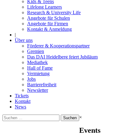
Kids & Teens
Lifelong Learners
Research & University Life
Angebote für Schulen
Angebote für Firmen
Kontakt & Anmeldung
|
Über uns
Förderer & Kooperationspartner
Gremien
Das DAI Heidelberg feiert Jubiläum
Mediathek
Hall of Fame
Vermietung
Jobs
Barrierefreiheit
Newsletter
Tickets
Kontakt
News
Suchen
×
nach:
Events