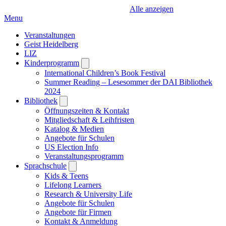
Alle anzeigen
Menu
Veranstaltungen
Geist Heidelberg
LIZ
Kinderprogramm
Open
submenu
International Children’s Book Festival
Summer Reading – Lesesommer der DAI Bibliothek
2024
Bibliothek
Open
submenu
Öffnungszeiten & Kontakt
Mitgliedschaft & Leihfristen
Katalog & Medien
Angebote für Schulen
US Election Info
Veranstaltungsprogramm
Sprachschule
Open
submenu
Kids & Teens
Lifelong Learners
Research & University Life
Angebote für Schulen
Angebote für Firmen
Kontakt & Anmeldung