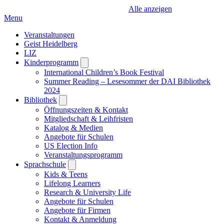
Alle anzeigen
Menu
Veranstaltungen
Geist Heidelberg
LIZ
Kinderprogramm
Open
submenu
International Children’s Book Festival
Summer Reading – Lesesommer der DAI Bibliothek
2024
Bibliothek
Open
submenu
Öffnungszeiten & Kontakt
Mitgliedschaft & Leihfristen
Katalog & Medien
Angebote für Schulen
US Election Info
Veranstaltungsprogramm
Sprachschule
Open
submenu
Kids & Teens
Lifelong Learners
Research & University Life
Angebote für Schulen
Angebote für Firmen
Kontakt & Anmeldung