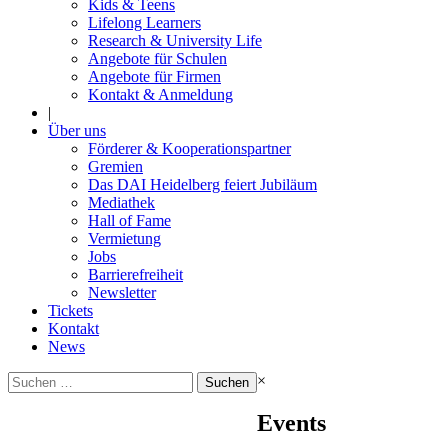
Kids & Teens
Lifelong Learners
Research & University Life
Angebote für Schulen
Angebote für Firmen
Kontakt & Anmeldung
|
Über uns
Förderer & Kooperationspartner
Gremien
Das DAI Heidelberg feiert Jubiläum
Mediathek
Hall of Fame
Vermietung
Jobs
Barrierefreiheit
Newsletter
Tickets
Kontakt
News
Suchen
×
nach:
Events