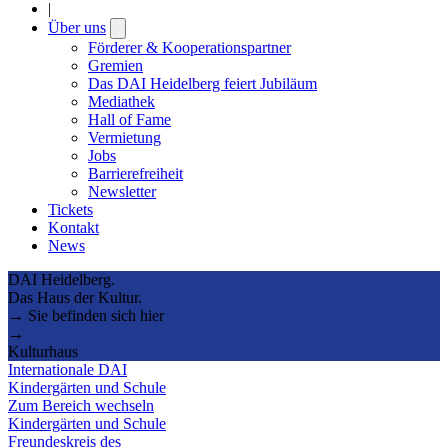
|
Über uns
Open
submenu
Förderer & Kooperationspartner
Gremien
Das DAI Heidelberg feiert Jubiläum
Mediathek
Hall of Fame
Vermietung
Jobs
Barrierefreiheit
Newsletter
Tickets
Kontakt
News
DAI Heidelberg.
Das Haus der Kultur.
→ Sie befinden sich hier
→
Kulturhaus
Internationale DAI
Kindergärten und Schule
Zum Bereich wechseln
Kindergärten und Schule
Freundeskreis des