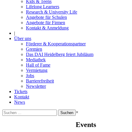
Kids & Teens
Lifelong Learners
Research & University Life
Angebote für Schulen
Angebote für Firmen
Kontakt & Anmeldung
|
Über uns
Förderer & Kooperationspartner
Gremien
Das DAI Heidelberg feiert Jubiläum
Mediathek
Hall of Fame
Vermietung
Jobs
Barrierefreiheit
Newsletter
Tickets
Kontakt
News
Suchen
×
nach:
Events