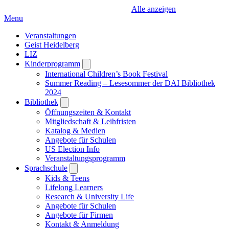
Alle anzeigen
Menu
Veranstaltungen
Geist Heidelberg
LIZ
Kinderprogramm
Open
submenu
International Children’s Book Festival
Summer Reading – Lesesommer der DAI Bibliothek
2024
Bibliothek
Open
submenu
Öffnungszeiten & Kontakt
Mitgliedschaft & Leihfristen
Katalog & Medien
Angebote für Schulen
US Election Info
Veranstaltungsprogramm
Sprachschule
Open
submenu
Kids & Teens
Lifelong Learners
Research & University Life
Angebote für Schulen
Angebote für Firmen
Kontakt & Anmeldung