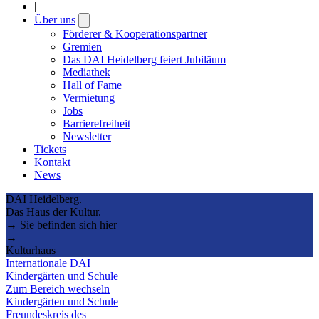
|
Über uns
Open
submenu
Förderer & Kooperationspartner
Gremien
Das DAI Heidelberg feiert Jubiläum
Mediathek
Hall of Fame
Vermietung
Jobs
Barrierefreiheit
Newsletter
Tickets
Kontakt
News
DAI Heidelberg.
Das Haus der Kultur.
→ Sie befinden sich hier
→
Kulturhaus
Internationale DAI
Kindergärten und Schule
Zum Bereich wechseln
Kindergärten und Schule
Freundeskreis des