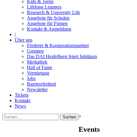
Kids & Teens
Lifelong Learners
Research & University Life
Angebote für Schulen
Angebote für Firmen
Kontakt & Anmeldung
|
Über uns
Förderer & Kooperationspartner
Gremien
Das DAI Heidelberg feiert Jubiläum
Mediathek
Hall of Fame
Vermietung
Jobs
Barrierefreiheit
Newsletter
Tickets
Kontakt
News
Suchen
×
nach:
Events