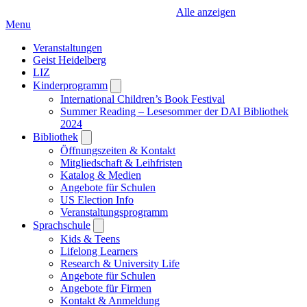
Alle anzeigen
Menu
Veranstaltungen
Geist Heidelberg
LIZ
Kinderprogramm
Open
submenu
International Children’s Book Festival
Summer Reading – Lesesommer der DAI Bibliothek
2024
Bibliothek
Open
submenu
Öffnungszeiten & Kontakt
Mitgliedschaft & Leihfristen
Katalog & Medien
Angebote für Schulen
US Election Info
Veranstaltungsprogramm
Sprachschule
Open
submenu
Kids & Teens
Lifelong Learners
Research & University Life
Angebote für Schulen
Angebote für Firmen
Kontakt & Anmeldung