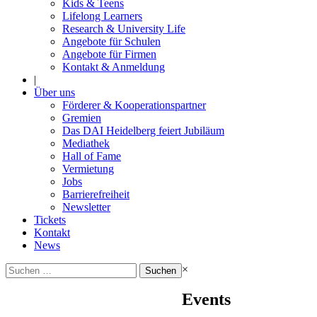
Kids & Teens
Lifelong Learners
Research & University Life
Angebote für Schulen
Angebote für Firmen
Kontakt & Anmeldung
|
Über uns
Förderer & Kooperationspartner
Gremien
Das DAI Heidelberg feiert Jubiläum
Mediathek
Hall of Fame
Vermietung
Jobs
Barrierefreiheit
Newsletter
Tickets
Kontakt
News
Suchen
×
nach:
Events