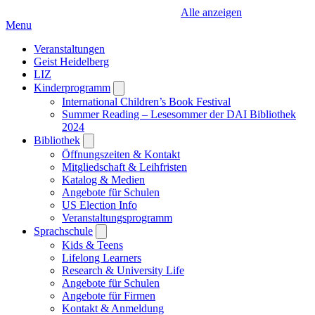
Alle anzeigen
Menu
Veranstaltungen
Geist Heidelberg
LIZ
Kinderprogramm
Open
submenu
International Children’s Book Festival
Summer Reading – Lesesommer der DAI Bibliothek
2024
Bibliothek
Open
submenu
Öffnungszeiten & Kontakt
Mitgliedschaft & Leihfristen
Katalog & Medien
Angebote für Schulen
US Election Info
Veranstaltungsprogramm
Sprachschule
Open
submenu
Kids & Teens
Lifelong Learners
Research & University Life
Angebote für Schulen
Angebote für Firmen
Kontakt & Anmeldung