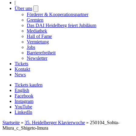
|
Über uns
Open
submenu
Förderer & Kooperationspartner
Gremien
Das DAI Heidelberg feiert Jubiläum
Mediathek
Hall of Fame
Vermietung
Jobs
Barrierefreiheit
Newsletter
Tickets
Kontakt
News
Tickets kaufen
English
Facebook
Instagram
YouTube
LinkedIn
Startseite
»
35. Heidelberger Klavierwoche
»
250104_Sohta-
Miura_c_Shigeto-Imura