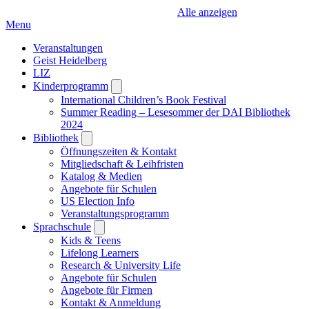
Alle anzeigen
Menu
Veranstaltungen
Geist Heidelberg
LIZ
Kinderprogramm
Open
submenu
International Children’s Book Festival
Summer Reading – Lesesommer der DAI Bibliothek
2024
Bibliothek
Open
submenu
Öffnungszeiten & Kontakt
Mitgliedschaft & Leihfristen
Katalog & Medien
Angebote für Schulen
US Election Info
Veranstaltungsprogramm
Sprachschule
Open
submenu
Kids & Teens
Lifelong Learners
Research & University Life
Angebote für Schulen
Angebote für Firmen
Kontakt & Anmeldung