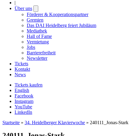
|
Über uns
Open
submenu
Förderer & Kooperationspartner
Gremien
Das DAI Heidelberg feiert Jubiläum
Mediathek
Hall of Fame
Vermietung
Jobs
Barrierefreiheit
Newsletter
Tickets
Kontakt
News
Tickets kaufen
English
Facebook
Instagram
YouTube
LinkedIn
Startseite
»
34. Heidelberger Klavierwoche
»
240111_Jonas-Stark
240111_Jonas-Stark