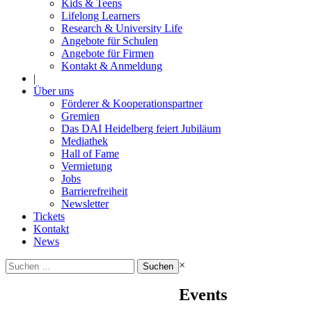
Kids & Teens
Lifelong Learners
Research & University Life
Angebote für Schulen
Angebote für Firmen
Kontakt & Anmeldung
|
Über uns
Förderer & Kooperationspartner
Gremien
Das DAI Heidelberg feiert Jubiläum
Mediathek
Hall of Fame
Vermietung
Jobs
Barrierefreiheit
Newsletter
Tickets
Kontakt
News
Suchen
×
nach:
Events