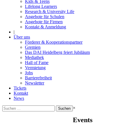
Kids & Teens
Lifelong Learners
Research & University Life
Angebote für Schulen
Angebote für Firmen
Kontakt & Anmeldung
|
Über uns
Förderer & Kooperationspartner
Gremien
Das DAI Heidelberg feiert Jubiläum
Mediathek
Hall of Fame
Vermietung
Jobs
Barrierefreiheit
Newsletter
Tickets
Kontakt
News
Suchen
×
nach:
Events