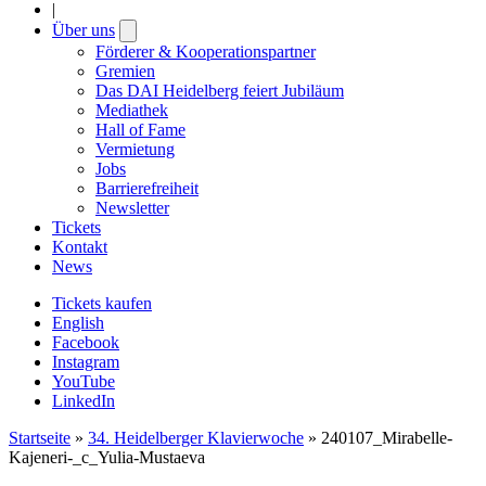
|
Über uns
Open
submenu
Förderer & Kooperationspartner
Gremien
Das DAI Heidelberg feiert Jubiläum
Mediathek
Hall of Fame
Vermietung
Jobs
Barrierefreiheit
Newsletter
Tickets
Kontakt
News
Tickets kaufen
English
Facebook
Instagram
YouTube
LinkedIn
Startseite
»
34. Heidelberger Klavierwoche
»
240107_Mirabelle-
Kajeneri-_c_Yulia-Mustaeva