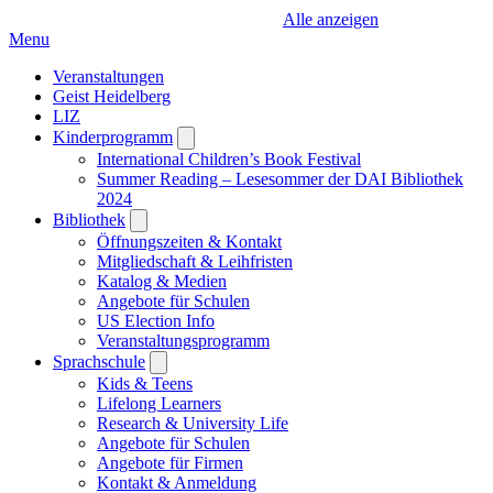
Alle anzeigen
Menu
Veranstaltungen
Geist Heidelberg
LIZ
Kinderprogramm
Open
submenu
International Children’s Book Festival
Summer Reading – Lesesommer der DAI Bibliothek
2024
Bibliothek
Open
submenu
Öffnungszeiten & Kontakt
Mitgliedschaft & Leihfristen
Katalog & Medien
Angebote für Schulen
US Election Info
Veranstaltungsprogramm
Sprachschule
Open
submenu
Kids & Teens
Lifelong Learners
Research & University Life
Angebote für Schulen
Angebote für Firmen
Kontakt & Anmeldung