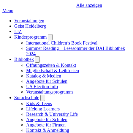
Alle anzeigen
Menu
Veranstaltungen
Geist Heidelberg
LIZ
Kinderprogramm
Open
submenu
International Children’s Book Festival
Summer Reading – Lesesommer der DAI Bibliothek
2024
Bibliothek
Open
submenu
Öffnungszeiten & Kontakt
Mitgliedschaft & Leihfristen
Katalog & Medien
Angebote für Schulen
US Election Info
Veranstaltungsprogramm
Sprachschule
Open
submenu
Kids & Teens
Lifelong Learners
Research & University Life
Angebote für Schulen
Angebote für Firmen
Kontakt & Anmeldung