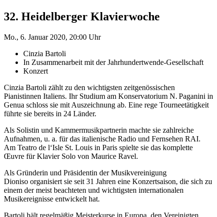
32. Heidelberger Klavierwoche
Mo., 6. Januar 2020, 20:00 Uhr
Cinzia Bartoli
In Zusammenarbeit mit der Jahrhundertwende-Gesellschaft
Konzert
Cinzia Bartoli zählt zu den wichtigsten zeitgenössischen
Pianistinnen Italiens. Ihr Studium am Konservatorium N. Paganini in
Genua schloss sie mit Auszeichnung ab. Eine rege Tourneetätigkeit
führte sie bereits in 24 Länder.
Als Solistin und Kammermusikpartnerin machte sie zahlreiche
Aufnahmen, u. a. für das italienische Radio und Fernsehen RAI.
Am Teatro de l‘Isle St. Louis in Paris spielte sie das komplette
Œuvre für Klavier Solo von Maurice Ravel.
Als Gründerin und Präsidentin der Musikvereinigung
Dioniso organisiert sie seit 31 Jahren eine Konzertsaison, die sich zu
einem der meist beachteten und wichtigsten internationalen
Musikereignisse entwickelt hat.
Bartoli hält regelmäßig Meisterkurse in Europa, den Vereinigten