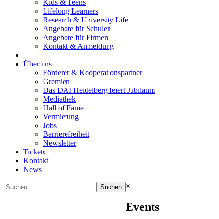
Kids & Teens
Lifelong Learners
Research & University Life
Angebote für Schulen
Angebote für Firmen
Kontakt & Anmeldung
|
Über uns
Förderer & Kooperationspartner
Gremien
Das DAI Heidelberg feiert Jubiläum
Mediathek
Hall of Fame
Vermietung
Jobs
Barrierefreiheit
Newsletter
Tickets
Kontakt
News
Suchen
×
nach:
Events