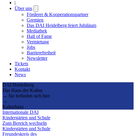
|
Über uns
Open
submenu
Förderer & Kooperationspartner
Gremien
Das DAI Heidelberg feiert Jubiläum
Mediathek
Hall of Fame
Vermietung
Jobs
Barrierefreiheit
Newsletter
Tickets
Kontakt
News
DAI Heidelberg.
Das Haus der Kultur.
→ Sie befinden sich hier
→
Kulturhaus
Internationale DAI
Kindergärten und Schule
Zum Bereich wechseln
Kindergärten und Schule
Freundeskreis des