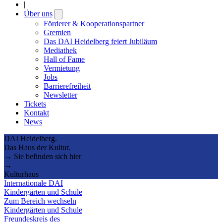
|
Über uns
Open
submenu
Förderer & Kooperationspartner
Gremien
Das DAI Heidelberg feiert Jubiläum
Mediathek
Hall of Fame
Vermietung
Jobs
Barrierefreiheit
Newsletter
Tickets
Kontakt
News
DAI Heidelberg.
Das Haus der Kultur.
→ Sie befinden sich hier
→
Kulturhaus
Internationale DAI
Kindergärten und Schule
Zum Bereich wechseln
Kindergärten und Schule
Freundeskreis des