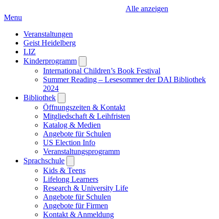
Alle anzeigen
Menu
Veranstaltungen
Geist Heidelberg
LIZ
Kinderprogramm
Open
submenu
International Children’s Book Festival
Summer Reading – Lesesommer der DAI Bibliothek
2024
Bibliothek
Open
submenu
Öffnungszeiten & Kontakt
Mitgliedschaft & Leihfristen
Katalog & Medien
Angebote für Schulen
US Election Info
Veranstaltungsprogramm
Sprachschule
Open
submenu
Kids & Teens
Lifelong Learners
Research & University Life
Angebote für Schulen
Angebote für Firmen
Kontakt & Anmeldung