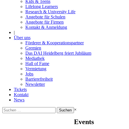
Kids & Teens
Lifelong Learners
Research & University Life
Angebote für Schulen
Angebote für Firmen
Kontakt & Anmeldung
|
Über uns
Förderer & Kooperationspartner
Gremien
Das DAI Heidelberg feiert Jubiläum
Mediathek
Hall of Fame
Vermietung
Jobs
Barrierefreiheit
Newsletter
Tickets
Kontakt
News
Suchen
×
nach:
Events