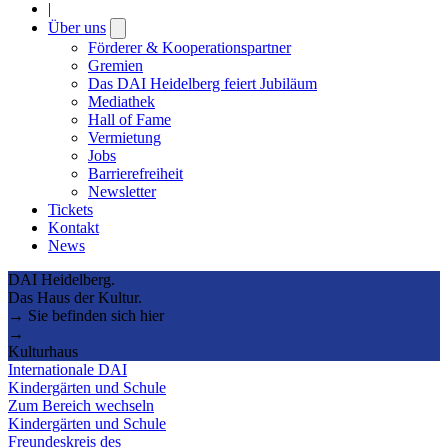
|
Über uns
Open
submenu
Förderer & Kooperationspartner
Gremien
Das DAI Heidelberg feiert Jubiläum
Mediathek
Hall of Fame
Vermietung
Jobs
Barrierefreiheit
Newsletter
Tickets
Kontakt
News
DAI Heidelberg.
Das Haus der Kultur.
→ Sie befinden sich hier
→
Kulturhaus
Internationale DAI
Kindergärten und Schule
Zum Bereich wechseln
Kindergärten und Schule
Freundeskreis des