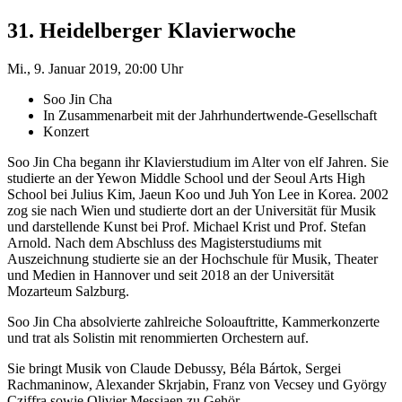
31. Heidelberger Klavierwoche
Mi., 9. Januar 2019, 20:00 Uhr
Soo Jin Cha
In Zusammenarbeit mit der Jahrhundertwende-Gesellschaft
Konzert
Soo Jin Cha begann ihr Klavierstudium im Alter von elf Jahren. Sie
studierte an der Yewon Middle School und der Seoul Arts High
School bei Julius Kim, Jaeun Koo und Juh Yon Lee in Korea. 2002
zog sie nach Wien und studierte dort an der Universität für Musik
und darstellende Kunst bei Prof. Michael Krist und Prof. Stefan
Arnold. Nach dem Abschluss des Magisterstudiums mit
Auszeichnung studierte sie an der Hochschule für Musik, Theater
und Medien in Hannover und seit 2018 an der Universität
Mozarteum Salzburg.
Soo Jin Cha absolvierte zahlreiche Soloauftritte, Kammerkonzerte
und trat als Solistin mit renommierten Orchestern auf.
Sie bringt Musik von Claude Debussy, Béla Bártok, Sergei
Rachmaninow, Alexander Skrjabin, Franz von Vecsey und György
Cziffra sowie Olivier Messiaen zu Gehör.