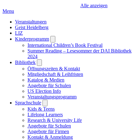
Alle anzeigen
Menu
Veranstaltungen
Geist Heidelberg
LIZ
Kinderprogramm
Open
submenu
International Children’s Book Festival
Summer Reading – Lesesommer der DAI Bibliothek
2024
Bibliothek
Open
submenu
Öffnungszeiten & Kontakt
Mitgliedschaft & Leihfristen
Katalog & Medien
Angebote für Schulen
US Election Info
Veranstaltungsprogramm
Sprachschule
Open
submenu
Kids & Teens
Lifelong Learners
Research & University Life
Angebote für Schulen
Angebote für Firmen
Kontakt & Anmeldung