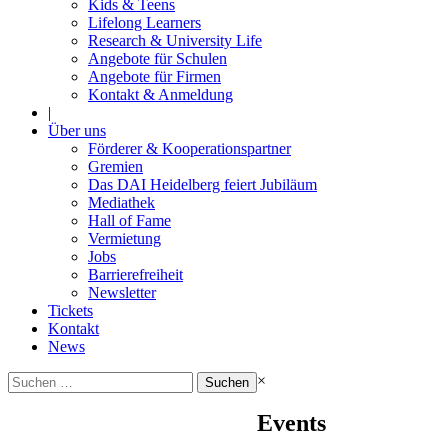
Kids & Teens
Lifelong Learners
Research & University Life
Angebote für Schulen
Angebote für Firmen
Kontakt & Anmeldung
|
Über uns
Förderer & Kooperationspartner
Gremien
Das DAI Heidelberg feiert Jubiläum
Mediathek
Hall of Fame
Vermietung
Jobs
Barrierefreiheit
Newsletter
Tickets
Kontakt
News
Suchen
×
nach:
Events