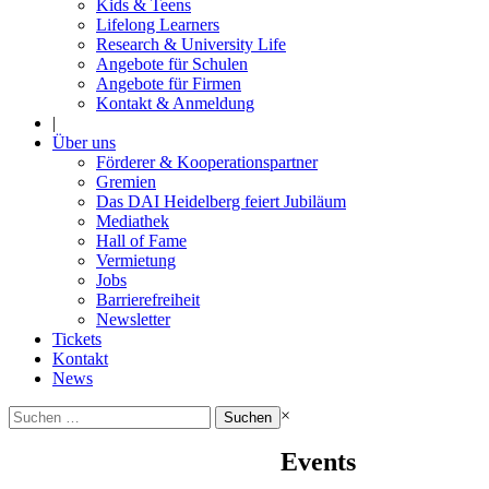
Kids & Teens
Lifelong Learners
Research & University Life
Angebote für Schulen
Angebote für Firmen
Kontakt & Anmeldung
|
Über uns
Förderer & Kooperationspartner
Gremien
Das DAI Heidelberg feiert Jubiläum
Mediathek
Hall of Fame
Vermietung
Jobs
Barrierefreiheit
Newsletter
Tickets
Kontakt
News
Suchen
×
nach:
Events