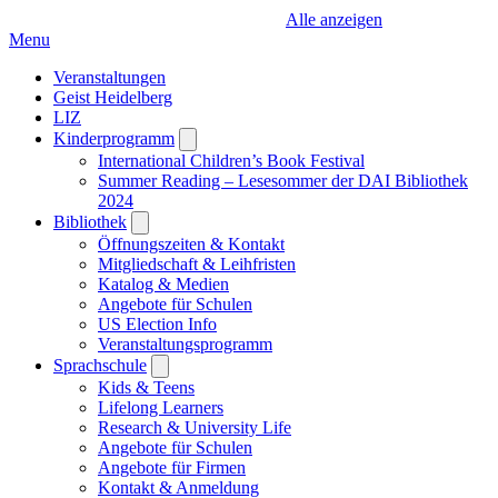
Alle anzeigen
Menu
Veranstaltungen
Geist Heidelberg
LIZ
Kinderprogramm
Open
submenu
International Children’s Book Festival
Summer Reading – Lesesommer der DAI Bibliothek
2024
Bibliothek
Open
submenu
Öffnungszeiten & Kontakt
Mitgliedschaft & Leihfristen
Katalog & Medien
Angebote für Schulen
US Election Info
Veranstaltungsprogramm
Sprachschule
Open
submenu
Kids & Teens
Lifelong Learners
Research & University Life
Angebote für Schulen
Angebote für Firmen
Kontakt & Anmeldung