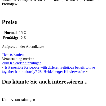
Prokofjew.
Preise
Normal
15 €
Ermäßigt
12 €
Aufpreis an der Abendkasse
Tickets kaufen
Veranstaltung merken
Zum Kalender hinzufügen
«
Is it possible for people with different religious beliefs to live
together harmoniously?
28. Heidelberger Klavierwoche
»
Das könnte Sie auch interessieren...
Kulturveranstaltungen