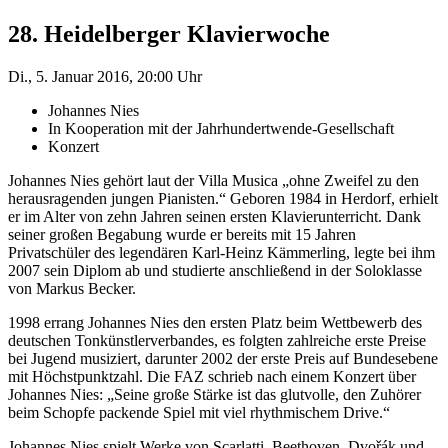
28. Heidelberger Klavierwoche
Di., 5. Januar 2016, 20:00 Uhr
Johannes Nies
In Kooperation mit der Jahrhundertwende-Gesellschaft
Konzert
Johannes Nies gehört laut der Villa Musica „ohne Zweifel zu den
herausragenden jungen Pianisten.“ Geboren 1984 in Herdorf, erhielt
er im Alter von zehn Jahren seinen ersten Klavierunterricht. Dank
seiner großen Begabung wurde er bereits mit 15 Jahren
Privatschüler des legendären Karl-Heinz Kämmerling, legte bei ihm
2007 sein Diplom ab und studierte anschließend in der Soloklasse
von Markus Becker.
1998 errang Johannes Nies den ersten Platz beim Wettbewerb des
deutschen Tonkünstlerverbandes, es folgten zahlreiche erste Preise
bei Jugend musiziert, darunter 2002 der erste Preis auf Bundesebene
mit Höchstpunktzahl. Die FAZ schrieb nach einem Konzert über
Johannes Nies: „Seine große Stärke ist das glutvolle, den Zuhörer
beim Schopfe packende Spiel mit viel rhythmischem Drive.“
Johannes Nies spielt Werke von Scarlatti, Beethoven, Dvořák und