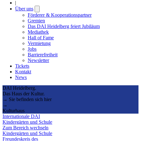
|
Über uns
Open
submenu
Förderer & Kooperationspartner
Gremien
Das DAI Heidelberg feiert Jubiläum
Mediathek
Hall of Fame
Vermietung
Jobs
Barrierefreiheit
Newsletter
Tickets
Kontakt
News
DAI Heidelberg.
Das Haus der Kultur.
→ Sie befinden sich hier
→
Kulturhaus
Internationale DAI
Kindergärten und Schule
Zum Bereich wechseln
Kindergärten und Schule
Freundeskreis des