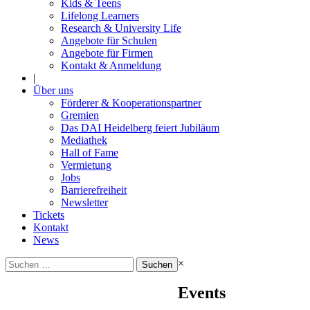
Kids & Teens
Lifelong Learners
Research & University Life
Angebote für Schulen
Angebote für Firmen
Kontakt & Anmeldung
|
Über uns
Förderer & Kooperationspartner
Gremien
Das DAI Heidelberg feiert Jubiläum
Mediathek
Hall of Fame
Vermietung
Jobs
Barrierefreiheit
Newsletter
Tickets
Kontakt
News
Suchen
×
nach:
Events