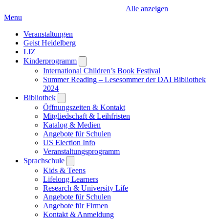
Alle anzeigen
Menu
Veranstaltungen
Geist Heidelberg
LIZ
Kinderprogramm
Open
submenu
International Children’s Book Festival
Summer Reading – Lesesommer der DAI Bibliothek
2024
Bibliothek
Open
submenu
Öffnungszeiten & Kontakt
Mitgliedschaft & Leihfristen
Katalog & Medien
Angebote für Schulen
US Election Info
Veranstaltungsprogramm
Sprachschule
Open
submenu
Kids & Teens
Lifelong Learners
Research & University Life
Angebote für Schulen
Angebote für Firmen
Kontakt & Anmeldung