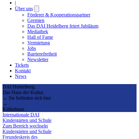
|
Über uns
Open
submenu
Förderer & Kooperationspartner
Gremien
Das DAI Heidelberg feiert Jubiläum
Mediathek
Hall of Fame
Vermietung
Jobs
Barrierefreiheit
Newsletter
Tickets
Kontakt
News
DAI Heidelberg.
Das Haus der Kultur.
→ Sie befinden sich hier
→
Kulturhaus
Internationale DAI
Kindergärten und Schule
Zum Bereich wechseln
Kindergärten und Schule
Freundeskreis des