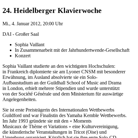
24. Heidelberger Klavierwoche
Mi., 4. Januar 2012, 20:00 Uhr
DAI - Großer Saal
Sophia Vaillant
In Zusammenarbeit mit der Jahrhundertwende-Gesellschaft
Konzert
Sophia Vaillant studierte an den wichtigsten Hochschulen:
in Frankreich diplomierte sie am Lyoner CNSM mit besonderer
Erwähnung, im Ausland absolvierte sie ein Solo-
Aufbaustudium an der Guildhall School of Music and Drama
in London, erhielt mehrere Stipendien und wurde unterstützt
von der Société Générale und dem Ministerium für auswärtige
Angelegenheiten.
Sie ist erste Preisträgerin des Internationalen Wettbewerbs
Guildford und war Finalistin des Yamaha Kemble Wettbewerbs.
Im Jahr 1993 gründete sie mit den « Moments
Musicaux de Thème et Variations » eine Kulturvereinigung,
die künstlerische Veranstaltungen in Tricot (Oise) und
Umgebung organisiert. Kürzlich hat sie ihre erste Solo-CD