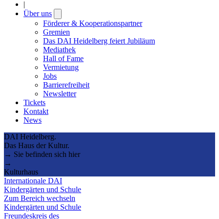
|
Über uns
Open
submenu
Förderer & Kooperationspartner
Gremien
Das DAI Heidelberg feiert Jubiläum
Mediathek
Hall of Fame
Vermietung
Jobs
Barrierefreiheit
Newsletter
Tickets
Kontakt
News
DAI Heidelberg.
Das Haus der Kultur.
→ Sie befinden sich hier
→
Kulturhaus
Internationale DAI
Kindergärten und Schule
Zum Bereich wechseln
Kindergärten und Schule
Freundeskreis des