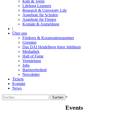
Kids & Teens
Lifelong Learners
Research & University Life
Angebote für Schulen
Angebote für Firmen
Kontakt & Anmeldung
|
Über uns
Förderer & Kooperationspartner
Gremien
Das DAI Heidelberg feiert Jubiläum
Mediathek
Hall of Fame
Vermietung
Jobs
Barrierefreiheit
Newsletter
Tickets
Kontakt
News
Suchen
×
nach:
Events