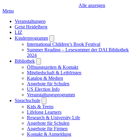
Alle anzeigen
Menu
Veranstaltungen
Geist Heidelberg
LIZ
Kinderprogramm
Open
submenu
International Children’s Book Festival
Summer Reading – Lesesommer der DAI Bibliothek
2024
Bibliothek
Open
submenu
Öffnungszeiten & Kontakt
Mitgliedschaft & Leihfristen
Katalog & Medien
Angebote für Schulen
US Election Info
Veranstaltungsprogramm
Sprachschule
Open
submenu
Kids & Teens
Lifelong Learners
Research & University Life
Angebote für Schulen
Angebote für Firmen
Kontakt & Anmeldung