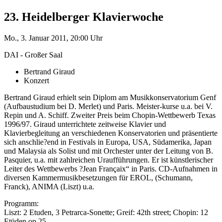
23. Heidelberger Klavierwoche
Mo., 3. Januar 2011, 20:00 Uhr
DAI - Großer Saal
Bertrand Giraud
Konzert
Bertrand Giraud erhielt sein Diplom am Musikkonservatorium Genf
(Aufbaustudium bei D. Merlet) und Paris. Meister-kurse u.a. bei V.
Repin und A. Schiff. Zweiter Preis beim Chopin-Wettbewerb Texas
1996/97. Giraud unterrichtete zeitweise Klavier und
Klavierbegleitung an verschiedenen Konservatorien und präsentierte
sich anschlie?end in Festivals in Europa, USA, Südamerika, Japan
und Malaysia als Solist und mit Orchester unter der Leitung von B.
Pasquier, u.a. mit zahlreichen Uraufführungen. Er ist künstlerischer
Leiter des Wettbewerbs ?Jean Françaix“ in Paris. CD-Aufnahmen in
diversen Kammermusikbesetzungen für EROL, (Schumann,
Franck), ANIMA (Liszt) u.a.
Programm:
Liszt: 2 Etuden, 3 Petrarca-Sonette; Greif: 42th street; Chopin: 12
Etüden op.25