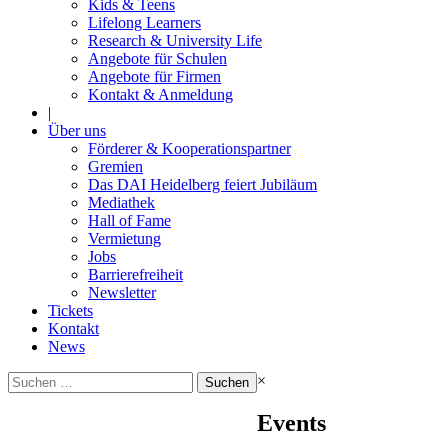
Kids & Teens
Lifelong Learners
Research & University Life
Angebote für Schulen
Angebote für Firmen
Kontakt & Anmeldung
|
Über uns
Förderer & Kooperationspartner
Gremien
Das DAI Heidelberg feiert Jubiläum
Mediathek
Hall of Fame
Vermietung
Jobs
Barrierefreiheit
Newsletter
Tickets
Kontakt
News
Suchen
×
nach:
Events