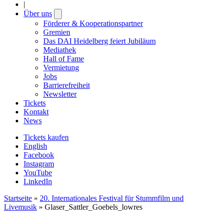
|
Über uns
Open
submenu
Förderer & Kooperationspartner
Gremien
Das DAI Heidelberg feiert Jubiläum
Mediathek
Hall of Fame
Vermietung
Jobs
Barrierefreiheit
Newsletter
Tickets
Kontakt
News
Tickets kaufen
English
Facebook
Instagram
YouTube
LinkedIn
Startseite
»
20. Internationales Festival für Stummfilm und
Livemusik
»
Glaser_Sattler_Goebels_lowres