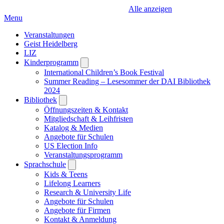
Alle anzeigen
Menu
Veranstaltungen
Geist Heidelberg
LIZ
Kinderprogramm
Open
submenu
International Children’s Book Festival
Summer Reading – Lesesommer der DAI Bibliothek
2024
Bibliothek
Open
submenu
Öffnungszeiten & Kontakt
Mitgliedschaft & Leihfristen
Katalog & Medien
Angebote für Schulen
US Election Info
Veranstaltungsprogramm
Sprachschule
Open
submenu
Kids & Teens
Lifelong Learners
Research & University Life
Angebote für Schulen
Angebote für Firmen
Kontakt & Anmeldung