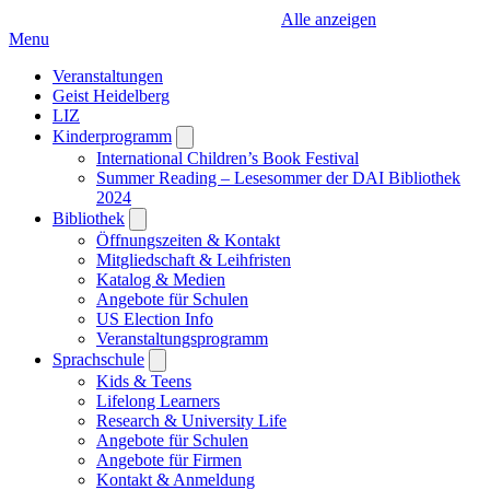
Alle anzeigen
Menu
Veranstaltungen
Geist Heidelberg
LIZ
Kinderprogramm
Open
submenu
International Children’s Book Festival
Summer Reading – Lesesommer der DAI Bibliothek
2024
Bibliothek
Open
submenu
Öffnungszeiten & Kontakt
Mitgliedschaft & Leihfristen
Katalog & Medien
Angebote für Schulen
US Election Info
Veranstaltungsprogramm
Sprachschule
Open
submenu
Kids & Teens
Lifelong Learners
Research & University Life
Angebote für Schulen
Angebote für Firmen
Kontakt & Anmeldung