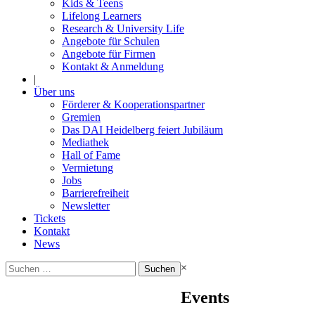
Kids & Teens
Lifelong Learners
Research & University Life
Angebote für Schulen
Angebote für Firmen
Kontakt & Anmeldung
|
Über uns
Förderer & Kooperationspartner
Gremien
Das DAI Heidelberg feiert Jubiläum
Mediathek
Hall of Fame
Vermietung
Jobs
Barrierefreiheit
Newsletter
Tickets
Kontakt
News
Suchen
×
nach:
Events