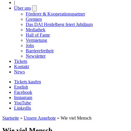
|
Über uns
Open
submenu
Förderer & Kooperationspartner
Gremien
Das DAI Heidelberg feiert Jubiläum
Mediathek
Hall of Fame
Vermietung
Jobs
Barrierefreiheit
Newsletter
Tickets
Kontakt
News
Tickets kaufen
English
Facebook
Instagram
YouTube
LinkedIn
Startseite
»
Unsere Angebote
»
Wie viel Mensch
Wie viel Mensch