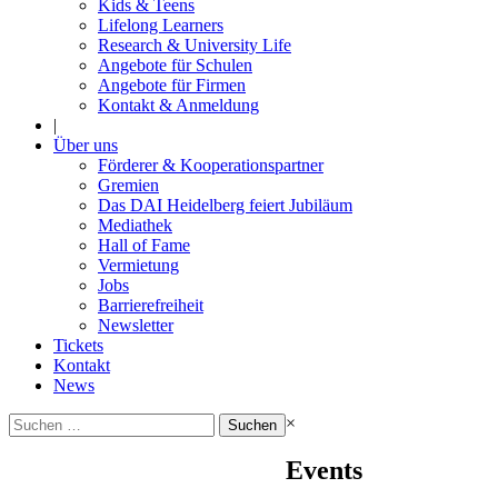
Kids & Teens
Lifelong Learners
Research & University Life
Angebote für Schulen
Angebote für Firmen
Kontakt & Anmeldung
|
Über uns
Förderer & Kooperationspartner
Gremien
Das DAI Heidelberg feiert Jubiläum
Mediathek
Hall of Fame
Vermietung
Jobs
Barrierefreiheit
Newsletter
Tickets
Kontakt
News
Suchen
×
nach:
Events