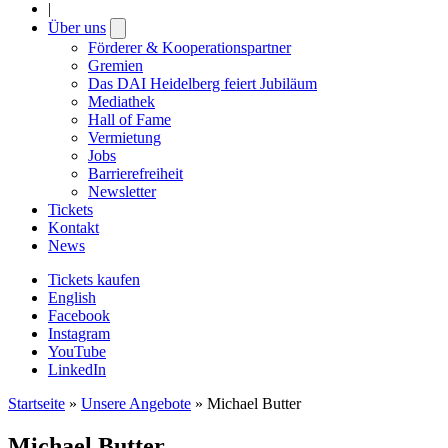
|
Über uns
Open
submenu
Förderer & Kooperationspartner
Gremien
Das DAI Heidelberg feiert Jubiläum
Mediathek
Hall of Fame
Vermietung
Jobs
Barrierefreiheit
Newsletter
Tickets
Kontakt
News
Tickets kaufen
English
Facebook
Instagram
YouTube
LinkedIn
Startseite
»
Unsere Angebote
»
Michael Butter
Michael Butter