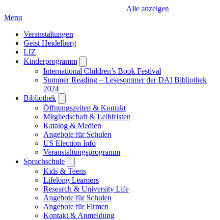
Alle anzeigen
Menu
Veranstaltungen
Geist Heidelberg
LIZ
Kinderprogramm
Open
submenu
International Children’s Book Festival
Summer Reading – Lesesommer der DAI Bibliothek
2024
Bibliothek
Open
submenu
Öffnungszeiten & Kontakt
Mitgliedschaft & Leihfristen
Katalog & Medien
Angebote für Schulen
US Election Info
Veranstaltungsprogramm
Sprachschule
Open
submenu
Kids & Teens
Lifelong Learners
Research & University Life
Angebote für Schulen
Angebote für Firmen
Kontakt & Anmeldung