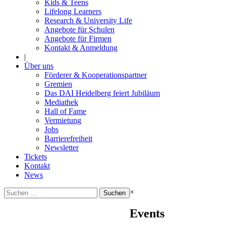
Kids & Teens
Lifelong Learners
Research & University Life
Angebote für Schulen
Angebote für Firmen
Kontakt & Anmeldung
|
Über uns
Förderer & Kooperationspartner
Gremien
Das DAI Heidelberg feiert Jubiläum
Mediathek
Hall of Fame
Vermietung
Jobs
Barrierefreiheit
Newsletter
Tickets
Kontakt
News
Suchen
×
nach:
Events