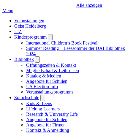
Alle anzeigen
Menu
Veranstaltungen
Geist Heidelberg
LIZ
Kinderprogramm
Open
submenu
International Children’s Book Festival
Summer Reading – Lesesommer der DAI Bibliothek
2024
Bibliothek
Open
submenu
Öffnungszeiten & Kontakt
Mitgliedschaft & Leihfristen
Katalog & Medien
Angebote für Schulen
US Election Info
Veranstaltungsprogramm
Sprachschule
Open
submenu
Kids & Teens
Lifelong Learners
Research & University Life
Angebote für Schulen
Angebote für Firmen
Kontakt & Anmeldung