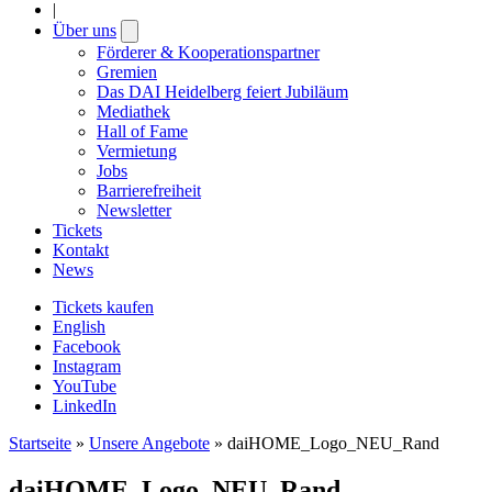
|
Über uns
Open
submenu
Förderer & Kooperationspartner
Gremien
Das DAI Heidelberg feiert Jubiläum
Mediathek
Hall of Fame
Vermietung
Jobs
Barrierefreiheit
Newsletter
Tickets
Kontakt
News
Tickets kaufen
English
Facebook
Instagram
YouTube
LinkedIn
Startseite
»
Unsere Angebote
»
daiHOME_Logo_NEU_Rand
daiHOME_Logo_NEU_Rand