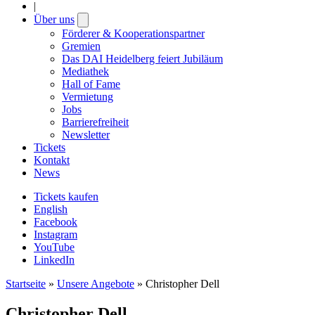
|
Über uns
Open
submenu
Förderer & Kooperationspartner
Gremien
Das DAI Heidelberg feiert Jubiläum
Mediathek
Hall of Fame
Vermietung
Jobs
Barrierefreiheit
Newsletter
Tickets
Kontakt
News
Tickets kaufen
English
Facebook
Instagram
YouTube
LinkedIn
Startseite
»
Unsere Angebote
»
Christopher Dell
Christopher Dell