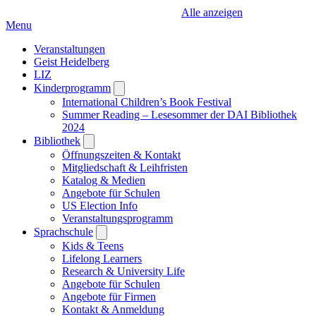
Alle anzeigen
Menu
Veranstaltungen
Geist Heidelberg
LIZ
Kinderprogramm
Open
submenu
International Children’s Book Festival
Summer Reading – Lesesommer der DAI Bibliothek
2024
Bibliothek
Open
submenu
Öffnungszeiten & Kontakt
Mitgliedschaft & Leihfristen
Katalog & Medien
Angebote für Schulen
US Election Info
Veranstaltungsprogramm
Sprachschule
Open
submenu
Kids & Teens
Lifelong Learners
Research & University Life
Angebote für Schulen
Angebote für Firmen
Kontakt & Anmeldung