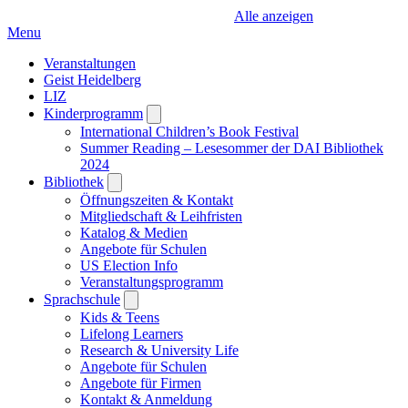
Alle anzeigen
Menu
Veranstaltungen
Geist Heidelberg
LIZ
Kinderprogramm
Open
submenu
International Children’s Book Festival
Summer Reading – Lesesommer der DAI Bibliothek
2024
Bibliothek
Open
submenu
Öffnungszeiten & Kontakt
Mitgliedschaft & Leihfristen
Katalog & Medien
Angebote für Schulen
US Election Info
Veranstaltungsprogramm
Sprachschule
Open
submenu
Kids & Teens
Lifelong Learners
Research & University Life
Angebote für Schulen
Angebote für Firmen
Kontakt & Anmeldung