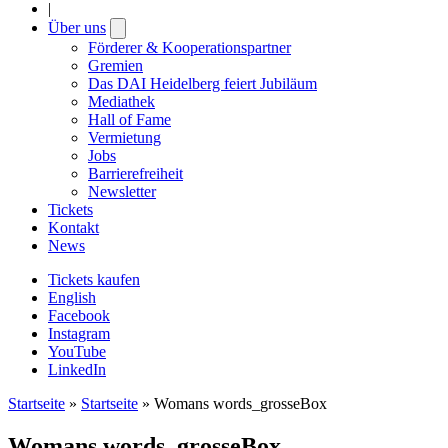
|
Über uns
Open
submenu
Förderer & Kooperationspartner
Gremien
Das DAI Heidelberg feiert Jubiläum
Mediathek
Hall of Fame
Vermietung
Jobs
Barrierefreiheit
Newsletter
Tickets
Kontakt
News
Tickets kaufen
English
Facebook
Instagram
YouTube
LinkedIn
Startseite
»
Startseite
»
Womans words_grosseBox
Womans words_grosseBox