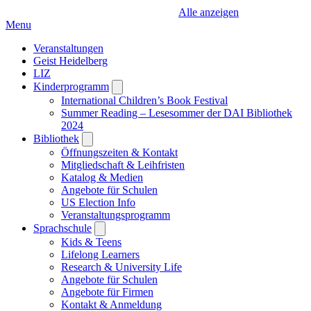
Alle anzeigen
Menu
Veranstaltungen
Geist Heidelberg
LIZ
Kinderprogramm
Open
submenu
International Children’s Book Festival
Summer Reading – Lesesommer der DAI Bibliothek
2024
Bibliothek
Open
submenu
Öffnungszeiten & Kontakt
Mitgliedschaft & Leihfristen
Katalog & Medien
Angebote für Schulen
US Election Info
Veranstaltungsprogramm
Sprachschule
Open
submenu
Kids & Teens
Lifelong Learners
Research & University Life
Angebote für Schulen
Angebote für Firmen
Kontakt & Anmeldung