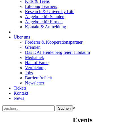
Kids & Teens
Lifelong Learners
Research & University Life
Angebote für Schulen
Angebote für Firmen
Kontakt & Anmeldung
|
Über uns
Förderer & Kooperationspartner
Gremien
Das DAI Heidelberg feiert Jubiläum
Mediathek
Hall of Fame
Vermietung
Jobs
Barrierefreiheit
Newsletter
Tickets
Kontakt
News
Suchen
×
nach:
Events