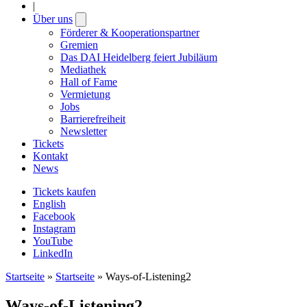
|
Über uns
Open
submenu
Förderer & Kooperationspartner
Gremien
Das DAI Heidelberg feiert Jubiläum
Mediathek
Hall of Fame
Vermietung
Jobs
Barrierefreiheit
Newsletter
Tickets
Kontakt
News
Tickets kaufen
English
Facebook
Instagram
YouTube
LinkedIn
Startseite
»
Startseite
»
Ways-of-Listening2
Ways-of-Listening2