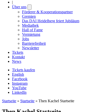
|
Über uns
Open
submenu
Förderer & Kooperationspartner
Gremien
Das DAI Heidelberg feiert Jubiläum
Mediathek
Hall of Fame
Vermietung
Jobs
Barrierefreiheit
Newsletter
Tickets
Kontakt
News
Tickets kaufen
English
Facebook
Instagram
YouTube
LinkedIn
Startseite
»
Startseite
»
Then Kachel Startseite
Then Kachel Startseite