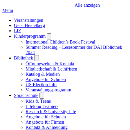
Alle anzeigen
Menu
Veranstaltungen
Geist Heidelberg
LIZ
Kinderprogramm
Open
submenu
International Children’s Book Festival
Summer Reading – Lesesommer der DAI Bibliothek
2024
Bibliothek
Open
submenu
Öffnungszeiten & Kontakt
Mitgliedschaft & Leihfristen
Katalog & Medien
Angebote für Schulen
US Election Info
Veranstaltungsprogramm
Sprachschule
Open
submenu
Kids & Teens
Lifelong Learners
Research & University Life
Angebote für Schulen
Angebote für Firmen
Kontakt & Anmeldung