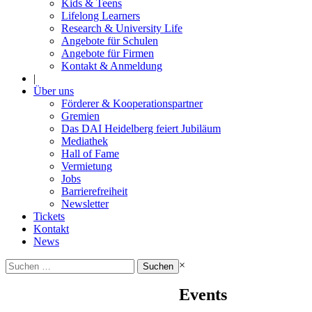
Kids & Teens
Lifelong Learners
Research & University Life
Angebote für Schulen
Angebote für Firmen
Kontakt & Anmeldung
|
Über uns
Förderer & Kooperationspartner
Gremien
Das DAI Heidelberg feiert Jubiläum
Mediathek
Hall of Fame
Vermietung
Jobs
Barrierefreiheit
Newsletter
Tickets
Kontakt
News
Suchen
×
nach:
Events