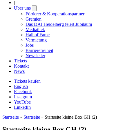
|
Über uns
Open
submenu
Förderer & Kooperationspartner
Gremien
Das DAI Heidelberg feiert Jubiläum
Mediathek
Hall of Fame
Vermietung
Jobs
Barrierefreiheit
Newsletter
Tickets
Kontakt
News
Tickets kaufen
English
Facebook
Instagram
YouTube
LinkedIn
Startseite
»
Startseite
»
Startseite kleine Box GH (2)
Startseite kleine Box GH (2)