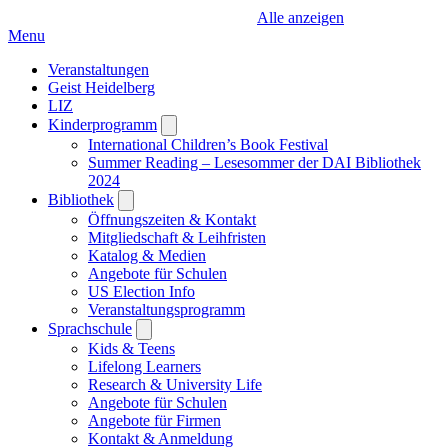
Alle anzeigen
Menu
Veranstaltungen
Geist Heidelberg
LIZ
Kinderprogramm
Open
submenu
International Children’s Book Festival
Summer Reading – Lesesommer der DAI Bibliothek
2024
Bibliothek
Open
submenu
Öffnungszeiten & Kontakt
Mitgliedschaft & Leihfristen
Katalog & Medien
Angebote für Schulen
US Election Info
Veranstaltungsprogramm
Sprachschule
Open
submenu
Kids & Teens
Lifelong Learners
Research & University Life
Angebote für Schulen
Angebote für Firmen
Kontakt & Anmeldung