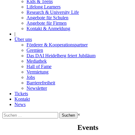
Kids & Teens
Lifelong Learners
Research & University Life
Angebote für Schulen
Angebote für Firmen
Kontakt & Anmeldung
|
Über uns
Förderer & Kooperationspartner
Gremien
Das DAI Heidelberg feiert Jubiläum
Mediathek
Hall of Fame
Vermietung
Jobs
Barrierefreiheit
Newsletter
Tickets
Kontakt
News
Suchen
×
nach:
Events