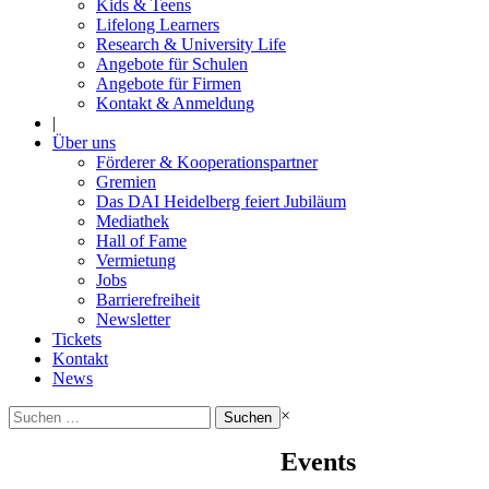
Kids & Teens
Lifelong Learners
Research & University Life
Angebote für Schulen
Angebote für Firmen
Kontakt & Anmeldung
|
Über uns
Förderer & Kooperationspartner
Gremien
Das DAI Heidelberg feiert Jubiläum
Mediathek
Hall of Fame
Vermietung
Jobs
Barrierefreiheit
Newsletter
Tickets
Kontakt
News
Suchen
×
nach:
Events