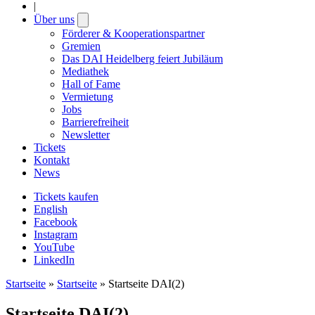
|
Über uns
Open
submenu
Förderer & Kooperationspartner
Gremien
Das DAI Heidelberg feiert Jubiläum
Mediathek
Hall of Fame
Vermietung
Jobs
Barrierefreiheit
Newsletter
Tickets
Kontakt
News
Tickets kaufen
English
Facebook
Instagram
YouTube
LinkedIn
Startseite
»
Startseite
»
Startseite DAI(2)
Startseite DAI(2)