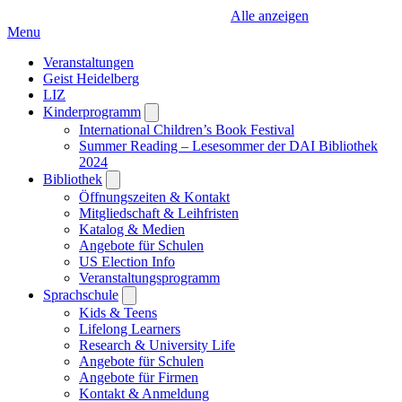
Alle anzeigen
Menu
Veranstaltungen
Geist Heidelberg
LIZ
Kinderprogramm
Open
submenu
International Children’s Book Festival
Summer Reading – Lesesommer der DAI Bibliothek
2024
Bibliothek
Open
submenu
Öffnungszeiten & Kontakt
Mitgliedschaft & Leihfristen
Katalog & Medien
Angebote für Schulen
US Election Info
Veranstaltungsprogramm
Sprachschule
Open
submenu
Kids & Teens
Lifelong Learners
Research & University Life
Angebote für Schulen
Angebote für Firmen
Kontakt & Anmeldung