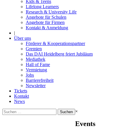
Kids & Teens
Lifelong Learners
Research & University Life
Angebote für Schulen
Angebote für Firmen
Kontakt & Anmeldung
|
Über uns
Förderer & Kooperationspartner
Gremien
Das DAI Heidelberg feiert Jubiläum
Mediathek
Hall of Fame
Vermietung
Jobs
Barrierefreiheit
Newsletter
Tickets
Kontakt
News
Suchen
×
nach:
Events