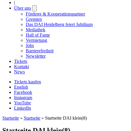
|
Über uns
Open
submenu
Förderer & Kooperationspartner
Gremien
Das DAI Heidelberg feiert Jubiläum
Mediathek
Hall of Fame
Vermietung
Jobs
Barrierefreiheit
Newsletter
Tickets
Kontakt
News
Tickets kaufen
English
Facebook
Instagram
YouTube
LinkedIn
Startseite
»
Startseite
»
Startseite DAI klein(8)
Startseite DAI klein(8)