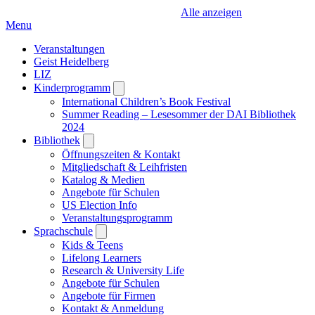
Alle anzeigen
Menu
Veranstaltungen
Geist Heidelberg
LIZ
Kinderprogramm
Open
submenu
International Children’s Book Festival
Summer Reading – Lesesommer der DAI Bibliothek
2024
Bibliothek
Open
submenu
Öffnungszeiten & Kontakt
Mitgliedschaft & Leihfristen
Katalog & Medien
Angebote für Schulen
US Election Info
Veranstaltungsprogramm
Sprachschule
Open
submenu
Kids & Teens
Lifelong Learners
Research & University Life
Angebote für Schulen
Angebote für Firmen
Kontakt & Anmeldung