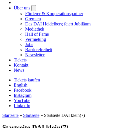
|
Über uns
Open
submenu
Förderer & Kooperationspartner
Gremien
Das DAI Heidelberg feiert Jubiläum
Mediathek
Hall of Fame
Vermietung
Jobs
Barrierefreiheit
Newsletter
Tickets
Kontakt
News
Tickets kaufen
English
Facebook
Instagram
YouTube
LinkedIn
Startseite
»
Startseite
»
Startseite DAI klein(7)
Startseite DAI klein(7)