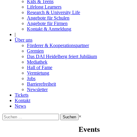
Kids & Teens
Lifelong Learners
Research & University Life
Angebote für Schulen
Angebote für Firmen
Kontakt & Anmeldung
|
Über uns
Förderer & Kooperationspartner
Gremien
Das DAI Heidelberg feiert Jubiläum
Mediathek
Hall of Fame
Vermietung
Jobs
Barrierefreiheit
Newsletter
Tickets
Kontakt
News
Suchen
×
nach:
Events