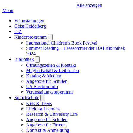
Alle anzeigen
Menu
Veranstaltungen
Geist Heidelberg
LIZ
Kinderprogramm
Open
submenu
International Children’s Book Festival
Summer Reading – Lesesommer der DAI Bibliothek
2024
Bibliothek
Open
submenu
Öffnungszeiten & Kontakt
Mitgliedschaft & Leihfristen
Katalog & Medien
Angebote für Schulen
US Election Info
Veranstaltungsprogramm
Sprachschule
Open
submenu
Kids & Teens
Lifelong Learners
Research & University Life
Angebote für Schulen
Angebote für Firmen
Kontakt & Anmeldung