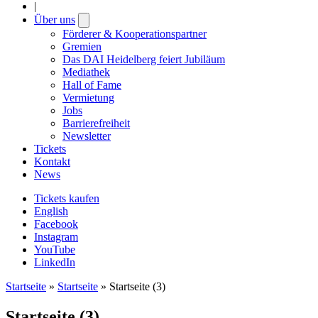
|
Über uns
Open
submenu
Förderer & Kooperationspartner
Gremien
Das DAI Heidelberg feiert Jubiläum
Mediathek
Hall of Fame
Vermietung
Jobs
Barrierefreiheit
Newsletter
Tickets
Kontakt
News
Tickets kaufen
English
Facebook
Instagram
YouTube
LinkedIn
Startseite
»
Startseite
»
Startseite (3)
Startseite (3)