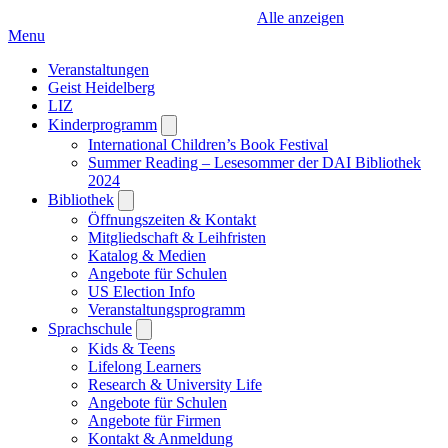
Alle anzeigen
Menu
Veranstaltungen
Geist Heidelberg
LIZ
Kinderprogramm
Open
submenu
International Children’s Book Festival
Summer Reading – Lesesommer der DAI Bibliothek
2024
Bibliothek
Open
submenu
Öffnungszeiten & Kontakt
Mitgliedschaft & Leihfristen
Katalog & Medien
Angebote für Schulen
US Election Info
Veranstaltungsprogramm
Sprachschule
Open
submenu
Kids & Teens
Lifelong Learners
Research & University Life
Angebote für Schulen
Angebote für Firmen
Kontakt & Anmeldung