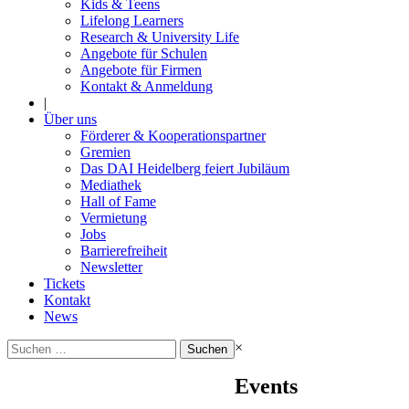
Kids & Teens
Lifelong Learners
Research & University Life
Angebote für Schulen
Angebote für Firmen
Kontakt & Anmeldung
|
Über uns
Förderer & Kooperationspartner
Gremien
Das DAI Heidelberg feiert Jubiläum
Mediathek
Hall of Fame
Vermietung
Jobs
Barrierefreiheit
Newsletter
Tickets
Kontakt
News
Suchen
×
nach:
Events