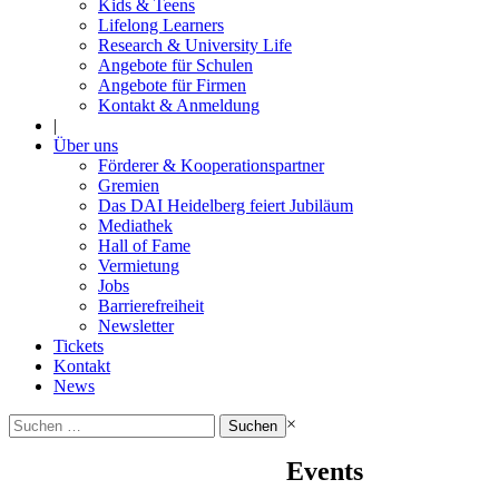
Kids & Teens
Lifelong Learners
Research & University Life
Angebote für Schulen
Angebote für Firmen
Kontakt & Anmeldung
|
Über uns
Förderer & Kooperationspartner
Gremien
Das DAI Heidelberg feiert Jubiläum
Mediathek
Hall of Fame
Vermietung
Jobs
Barrierefreiheit
Newsletter
Tickets
Kontakt
News
Suchen
×
nach:
Events