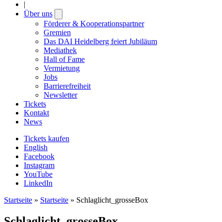
|
Über uns
Open
submenu
Förderer & Kooperationspartner
Gremien
Das DAI Heidelberg feiert Jubiläum
Mediathek
Hall of Fame
Vermietung
Jobs
Barrierefreiheit
Newsletter
Tickets
Kontakt
News
Tickets kaufen
English
Facebook
Instagram
YouTube
LinkedIn
Startseite
»
Startseite
»
Schlaglicht_grosseBox
Schlaglicht_grosseBox