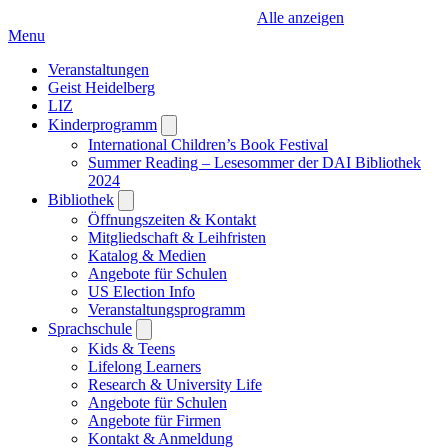
Alle anzeigen
Menu
Veranstaltungen
Geist Heidelberg
LIZ
Kinderprogramm
Open
submenu
International Children’s Book Festival
Summer Reading – Lesesommer der DAI Bibliothek
2024
Bibliothek
Open
submenu
Öffnungszeiten & Kontakt
Mitgliedschaft & Leihfristen
Katalog & Medien
Angebote für Schulen
US Election Info
Veranstaltungsprogramm
Sprachschule
Open
submenu
Kids & Teens
Lifelong Learners
Research & University Life
Angebote für Schulen
Angebote für Firmen
Kontakt & Anmeldung