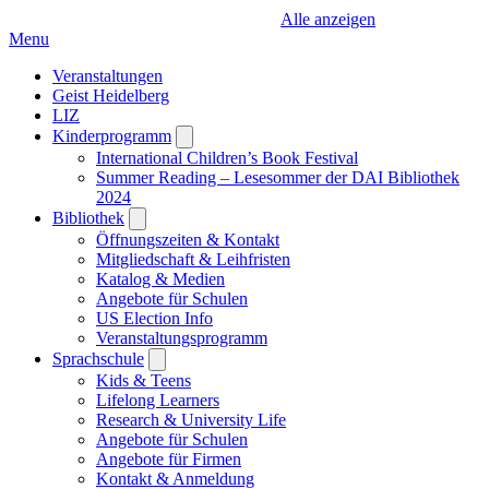
Alle anzeigen
Menu
Veranstaltungen
Geist Heidelberg
LIZ
Kinderprogramm
Open
submenu
International Children’s Book Festival
Summer Reading – Lesesommer der DAI Bibliothek
2024
Bibliothek
Open
submenu
Öffnungszeiten & Kontakt
Mitgliedschaft & Leihfristen
Katalog & Medien
Angebote für Schulen
US Election Info
Veranstaltungsprogramm
Sprachschule
Open
submenu
Kids & Teens
Lifelong Learners
Research & University Life
Angebote für Schulen
Angebote für Firmen
Kontakt & Anmeldung