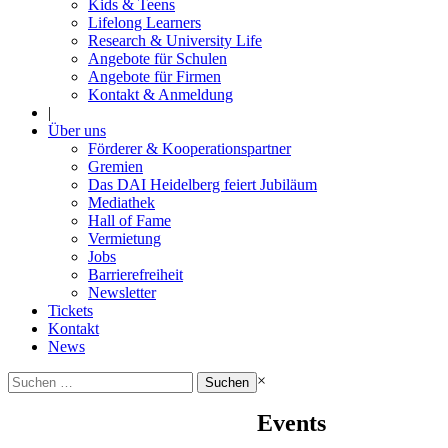
Kids & Teens
Lifelong Learners
Research & University Life
Angebote für Schulen
Angebote für Firmen
Kontakt & Anmeldung
|
Über uns
Förderer & Kooperationspartner
Gremien
Das DAI Heidelberg feiert Jubiläum
Mediathek
Hall of Fame
Vermietung
Jobs
Barrierefreiheit
Newsletter
Tickets
Kontakt
News
Suchen
×
nach:
Events