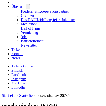
|
Über uns
Open
submenu
Förderer & Kooperationspartner
Gremien
Das DAI Heidelberg feiert Jubiläum
Mediathek
Hall of Fame
Vermietung
Jobs
Barrierefreiheit
Newsletter
Tickets
Kontakt
News
Tickets kaufen
English
Facebook
Instagram
YouTube
LinkedIn
Startseite
»
Startseite
»
pexels-pixabay-267350
pexels-pixabay-267350