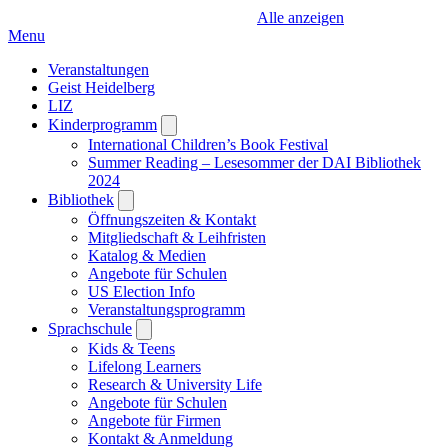
Alle anzeigen
Menu
Veranstaltungen
Geist Heidelberg
LIZ
Kinderprogramm
Open
submenu
International Children’s Book Festival
Summer Reading – Lesesommer der DAI Bibliothek
2024
Bibliothek
Open
submenu
Öffnungszeiten & Kontakt
Mitgliedschaft & Leihfristen
Katalog & Medien
Angebote für Schulen
US Election Info
Veranstaltungsprogramm
Sprachschule
Open
submenu
Kids & Teens
Lifelong Learners
Research & University Life
Angebote für Schulen
Angebote für Firmen
Kontakt & Anmeldung