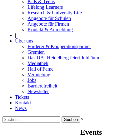
Kids & Teens
Lifelong Learners
Research & University Life
Angebote für Schulen
Angebote für Firmen
Kontakt & Anmeldung
|
Über uns
Förderer & Kooperationspartner
Gremien
Das DAI Heidelberg feiert Jubiläum
Mediathek
Hall of Fame
Vermietung
Jobs
Barrierefreiheit
Newsletter
Tickets
Kontakt
News
Suchen
×
nach:
Events