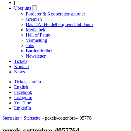
|
Über uns
Open
submenu
Förderer & Kooperationspartner
Gremien
Das DAI Heidelberg feiert Jubiläum
Mediathek
Hall of Fame
Vermietung
Jobs
Barrierefreiheit
Newsletter
Tickets
Kontakt
News
Tickets kaufen
English
Facebook
Instagram
YouTube
LinkedIn
Startseite
»
Startseite
»
pexels-cottonbro-4057764
pexels-cottonbro-4057764