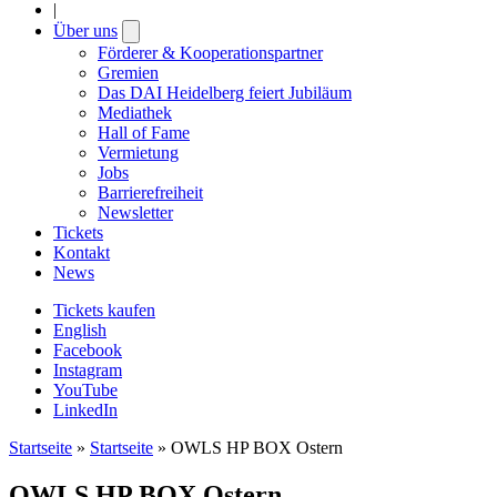
|
Über uns
Open
submenu
Förderer & Kooperationspartner
Gremien
Das DAI Heidelberg feiert Jubiläum
Mediathek
Hall of Fame
Vermietung
Jobs
Barrierefreiheit
Newsletter
Tickets
Kontakt
News
Tickets kaufen
English
Facebook
Instagram
YouTube
LinkedIn
Startseite
»
Startseite
»
OWLS HP BOX Ostern
OWLS HP BOX Ostern