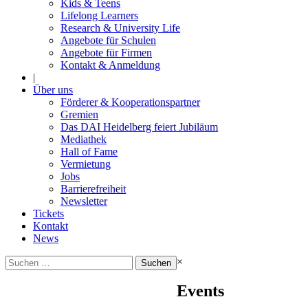
Kids & Teens
Lifelong Learners
Research & University Life
Angebote für Schulen
Angebote für Firmen
Kontakt & Anmeldung
|
Über uns
Förderer & Kooperationspartner
Gremien
Das DAI Heidelberg feiert Jubiläum
Mediathek
Hall of Fame
Vermietung
Jobs
Barrierefreiheit
Newsletter
Tickets
Kontakt
News
Suchen
×
nach:
Events