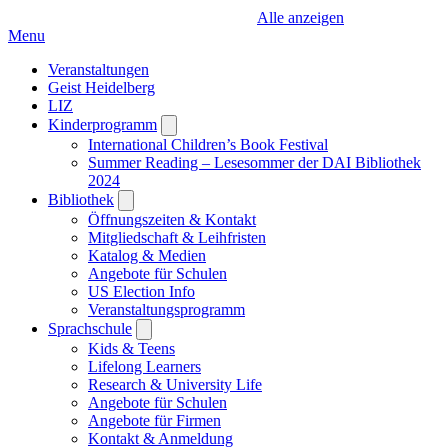
Alle anzeigen
Menu
Veranstaltungen
Geist Heidelberg
LIZ
Kinderprogramm
Open
submenu
International Children’s Book Festival
Summer Reading – Lesesommer der DAI Bibliothek
2024
Bibliothek
Open
submenu
Öffnungszeiten & Kontakt
Mitgliedschaft & Leihfristen
Katalog & Medien
Angebote für Schulen
US Election Info
Veranstaltungsprogramm
Sprachschule
Open
submenu
Kids & Teens
Lifelong Learners
Research & University Life
Angebote für Schulen
Angebote für Firmen
Kontakt & Anmeldung